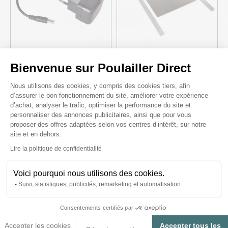
Bienvenue sur Poulailler Direct
Câble d’alimentation
Porte pour portier
secteur portier Zen Farm
automatique poulailler en
Plateforme de Gestion du Consenteme
aluminium taille Medium
Nous utilisons des cookies, y compris des cookies tiers, afin
d’assurer le bon fonctionnement du site, améliorer votre expérience
d’achat, analyser le trafic, optimiser la performance du site et
9,90 €
30,00 €
personnaliser des annonces publicitaires, ainsi que pour vous
proposer des offres adaptées selon vos centres d’intérêt, sur notre
site et en dehors.
Axeptio consent
Lire la politique de confidentialité
Il est bien normal de se poser des
Voici pourquoi nous utilisons des cookies.
questions :)
Suivi, statistiques, publicités, remarketing et automatisation
Consentements certifiés par
Voir nos conseils et astuces
Accepter les cookies
Accepter tous les