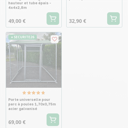
hauteur et tube épais -
4x4x2,8m
49,00 €
32,90 €
♦ SECURITE26
Porte universelle pour
parc à poules 1,70x0,75m
acier galvanisé
69,00 €