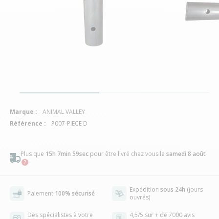
Marque :
ANIMAL VALLEY
Référence :
P007-PIECE D
Plus que
15h 7min 58sec
pour être livré chez vous
le
samedi 8 août
Expédition
sous 24h
(jours
Paiement
100% sécurisé
ouvrés)
Des spécialistes à votre
4,5/5 sur + de 7000 avis