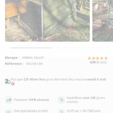
Marque :
ANIMAL VALLEY
4,80
(8 avis)
Référence :
BACHE-UNI
Plus que
22h 40min 8sec
pour être livré chez vous
le
samedi 8 août
Expédition
sous 24h
(jours
Paiement
100% sécurisé
ouvrés)
Des spécialistes à votre
4,5/5 sur + de 7000 avis