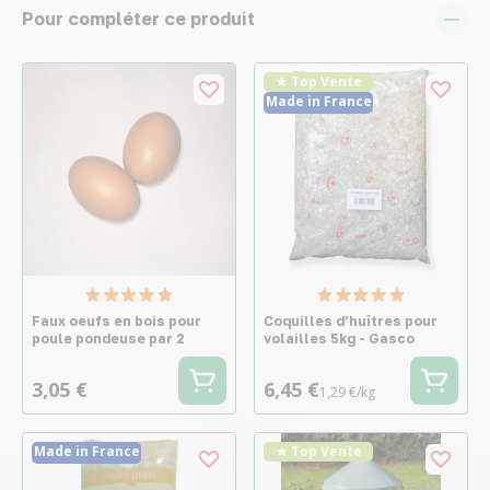
Pour compléter ce produit
★ Top Vente
Made in France
Faux oeufs en bois pour
Coquilles d’huîtres pour
poule pondeuse par 2
volailles 5kg - Gasco
3,05 €
6,45 €
1,29 €/kg
Made in France
★ Top Vente