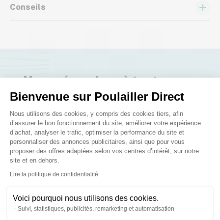
Conseils
Nous répondons à toutes vos
questions ;)
Bienvenue sur Poulailler Direct
Plateforme de Gestion du Consenteme
Nous utilisons des cookies, y compris des cookies tiers, afin
d’assurer le bon fonctionnement du site, améliorer votre expérience
Posez-nous vos questions
d’achat, analyser le trafic, optimiser la performance du site et
personnaliser des annonces publicitaires, ainsi que pour vous
proposer des offres adaptées selon vos centres d’intérêt, sur notre
site et en dehors.
Axeptio consent
Lire la politique de confidentialité
Ces produits peuvent vous
Voici pourquoi nous utilisons des cookies.
intéresser
Suivi, statistiques, publicités, remarketing et automatisation