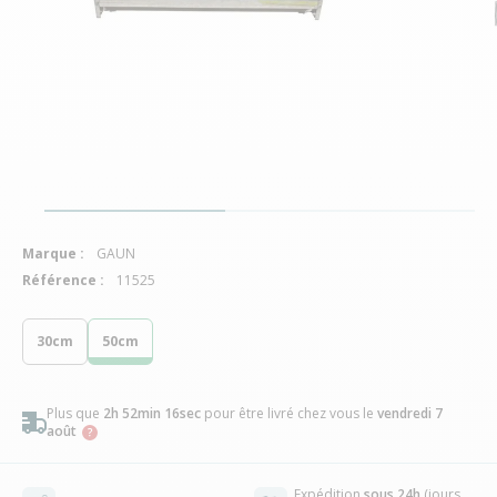
Marque :
GAUN
Référence :
11525
30cm
50cm
Plus que
2h 52min 15sec
pour être livré chez vous
le
vendredi 7
août
Expédition
sous 24h
(jours