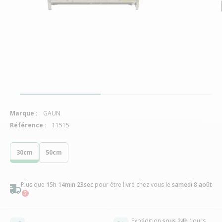
Marque :
GAUN
Référence :
11515
30cm
50cm
Plus que
15h 14min 22sec
pour être livré chez vous
le
samedi 8 août
Expédition
sous 24h
(jours