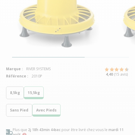
Marque :
RIVER SYSTEMS
4,40
(15 avis)
Référence :
2010P
8,5kg
15,5kg
Sans Pied
Avec Pieds
Plus que
2j 18h 43min 44sec
pour être livré chez vous
le
mardi 11
août