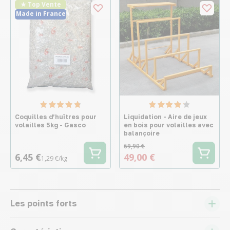
★ Top Vente
Made in France
Coquilles d’huîtres pour
Liquidation - Aire de jeux
volailles 5kg - Gasco
en bois pour volailles avec
balançoire
69,90 €
6,45 €
49,00 €
1,29 €/kg
Les points forts