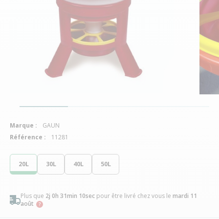
Marque :
GAUN
Référence :
11281
20L
30L
40L
50L
Plus que
2j 0h 31min 9sec
pour être livré chez vous
le
mardi 11 août