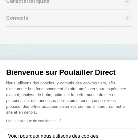
Caractéristiques
Conseils
Nous répondons à toutes vos
Bienvenue sur Poulailler Direct
questions ;)
Plateforme de Gestion du Consenteme
Nous utilisons des cookies, y compris des cookies tiers, afin
d’assurer le bon fonctionnement du site, améliorer votre expérience
Posez-nous vos questions
d’achat, analyser le trafic, optimiser la performance du site et
personnaliser des annonces publicitaires, ainsi que pour vous
proposer des offres adaptées selon vos centres d’intérêt, sur notre
site et en dehors.
Axeptio consent
Lire la politique de confidentialité
Ces produits peuvent vous
Voici pourquoi nous utilisons des cookies.