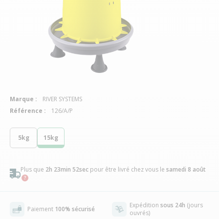
Marque :
RIVER SYSTEMS
Référence :
126/A/P
5kg
15kg
Plus que
2h 23min 51sec
pour être livré chez vous
le
samedi 8 août
Expédition
sous 24h
(jours
Paiement
100% sécurisé
ouvrés)