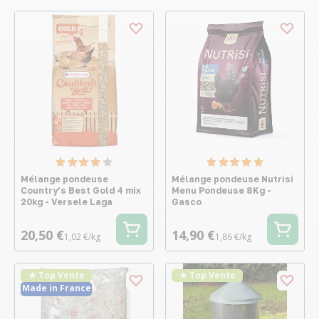
Mélange pondeuse
Mélange pondeuse Nutrisi
Country’s Best Gold 4 mix
Menu Pondeuse 8Kg -
20kg - Versele Laga
Gasco
20,50 €
14,90 €
1,02 €/kg
1,86 €/kg
★ Top Vente
★ Top Vente
Made in France