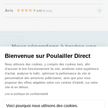
Avis
4,90
(8 avis)
Nous répondons à toutes vos
questions ;)
Bienvenue sur Poulailler Direct
Plateforme de Gestion du Consenteme
Nous utilisons des cookies, y compris des cookies tiers, afin
Posez-nous vos questions
d’assurer le bon fonctionnement du site, améliorer votre expérience
d’achat, analyser le trafic, optimiser la performance du site et
personnaliser des annonces publicitaires, ainsi que pour vous
proposer des offres adaptées selon vos centres d’intérêt, sur notre
site et en dehors.
Axeptio consent
Lire la politique de confidentialité
Ces produits peuvent vous
Voici pourquoi nous utilisons des cookies.