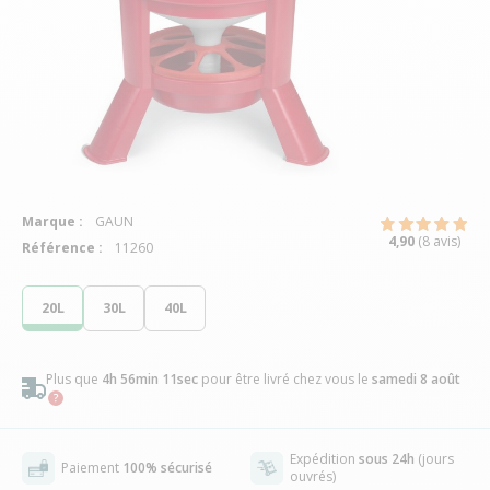
Marque :
GAUN
4,90
(8 avis)
Référence :
11260
20L
30L
40L
Plus que
4h 56min 11sec
pour être livré chez vous
le
samedi 8 août
Expédition
sous 24h
(jours
Paiement
100% sécurisé
ouvrés)