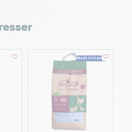
resser
Made in France