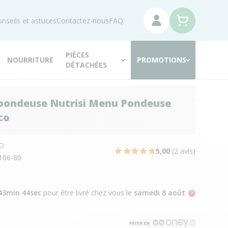
nseils et astuces
Contactez-nous
FAQ
PIÈCES
NOURRITURE
PROMOTIONS
DÉTACHÉES
pondeuse Nutrisi Menu Pondeuse
co
O
5,00
(2 avis)
106-80
43min 43sec
pour être livré chez vous
le
samedi 8 août