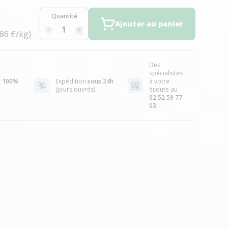
Quantité
Ajouter au panier
,86 €/kg)
Des
spécialistes
t
100%
Expédition
sous 24h
à votre
(jours ouvrés)
écoute au
02 52 59 77
03