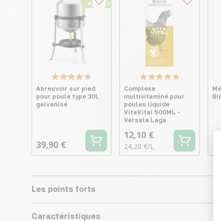
★ Top Vente
Abreuvoir sur pied
Complexe
Mé
pour poule type 30L
multivitaminé pour
Bi
galvanisé
poules liquide
VitaVital 500ML -
Versele Laga
12,10 €
43
39,90 €
24,20 €/L
2,
Les points forts
Caractéristiques