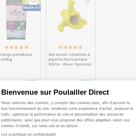
★ Top Vente
Made in France
lange pondeuse
Abreuvoir volailles à
o 20Kg
pipette horizontale
Stilla - River Systems
,10 €
2,32 €
Dès
16 €/kg
Bienvenue sur Poulailler Direct
Plateforme de Gestion du Consentemen
Nous utilisons des cookies, y compris des cookies tiers, afin d’assurer le
bon fonctionnement du site, améliorer votre expérience d’achat, analyser le
trafic, optimiser la performance du site et personnaliser des annonces
publicitaires, ainsi que pour vous proposer des offres adaptées selon vos
centres d’intérêt, sur notre site et en dehors.
Lire la politique de confidentialité
Axeptio consent