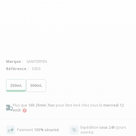
Marque :
SANITERPEN
Référence :
5059
250mL
500mL
Plus que
16h 25min 7sec
pour être livré chez vous
le
mercredi 12
août
Expédition
sous 24h
(jours
Paiement
100% sécurisé
ouvrés)