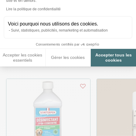
site et en dehors.
Posez-nous vos questions
Axeptio consent
Lire la politique de confidentialité
Voici pourquoi nous utilisons des cookies.
Suivi, statistiques, publicités, remarketing et automatisation
Consentements certifiés par
Ces produits peuvent vous
Accepter les cookies
Accepter tous les
Gérer les cookies
intéresser
essentiels
cookies