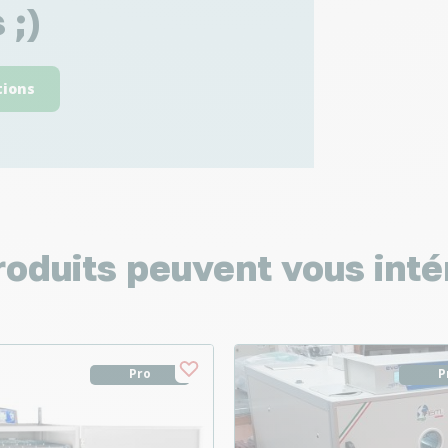
 ;)
tions
roduits peuvent vous inté
Pro
P