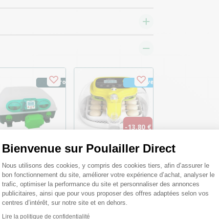
Pro
Nouveau
-13,80 €
Bienvenue sur Poulailler Direct
Plateforme de Gestion du Consentemen
Nous utilisons des cookies, y compris des cookies tiers, afin d’assurer le
uveuse
Couveuse
tomatique digitale
automatique digitale
bon fonctionnement du site, améliorer votre expérience d’achat, analyser le
lailles ET Super 49
volailles avec
trafic, optimiser la performance du site et personnaliser des annonces
fs - River Systems
réservoir extérieur
publicitaires, ainsi que pour vous proposer des offres adaptées selon vos
capacité 16 œufs
centres d’intérêt, sur notre site et en dehors.
M16 Pro - HHD
Lire la politique de confidentialité
69,00 €
Axeptio consent