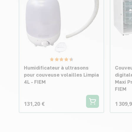
Humidificateur à ultrasons
Couveu
pour couveuse volailles Limpia
digita
4L - FIEM
Maxi P
FIEM
131,20 €
1 309,