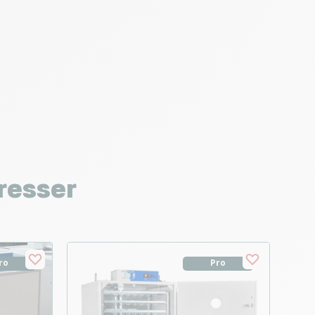
resser
ro
Pro