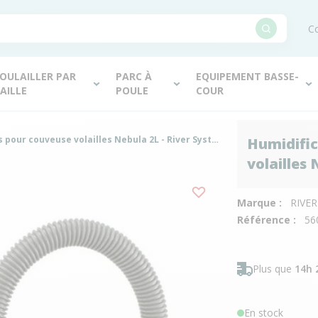
Co
OULAILLER PAR
PARC À
EQUIPEMENT BASSE-
AILLE
POULE
COUR
Humidificateur à ultrasons pour couveuse volailles Nebula 2L - River Systems
Humidific
volailles
Marque :
RIVE
Référence :
56
Plus que
14h 
En stock