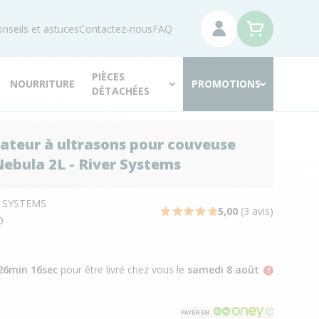
nseils et astuces
Contactez-nous
FAQ
PIÈCES
NOURRITURE
PROMOTIONS
DÉTACHÉES
ateur à ultrasons pour couveuse
 Nebula 2L - River Systems
R SYSTEMS
5,00
(3 avis)
0
26min 15sec
pour être livré chez vous
le
samedi 8 août