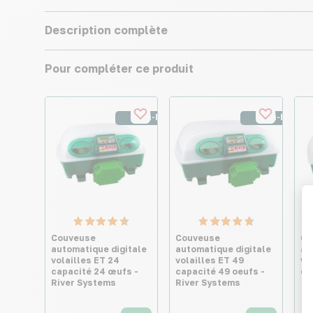
Description complète
Pour compléter ce produit
Semi-Pro
Semi-Pro
Couveuse
Couveuse
Co
automatique digitale
automatique digitale
au
volailles ET 24
volailles ET 49
vo
capacité 24 œufs -
capacité 49 oeufs -
œu
River Systems
River Systems