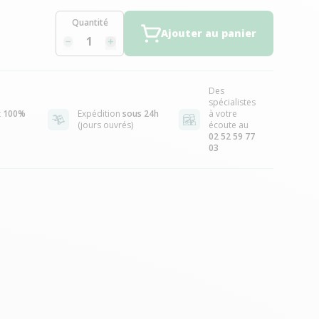
Quantité
Ajouter au panier
Des
spécialistes
t
100%
Expédition
sous 24h
à votre
(jours ouvrés)
écoute au
02 52 59 77
03