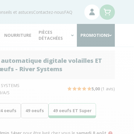
nseils et astuces
Contactez-nous
FAQ
PIÈCES
NOURRITURE
PROMOTIONS
DÉTACHÉES
automatique digitale volailles ET
œufs - River Systems
R SYSTEMS
5,00
(1 avis)
9/A/S
24 oeufs
49 oeufs
49 oeufs ET Super
3min 13sec
pour être livré chez vous
le
samedi 8 août