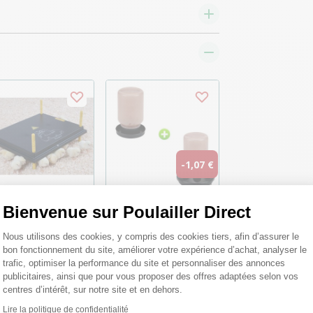
-1,07 €
Bienvenue sur Poulailler Direct
nneau chauffant
Kit abreuvoir 1L et
Plateforme de Gestion du Consentemen
ussin 40x50 40-45
mangeoire 1Kg pour
Nous utilisons des cookies, y compris des cookies tiers, afin d’assurer le
ussins
poussin 1er âge
bon fonctionnement du site, améliorer votre expérience d’achat, analyser le
plastique recyclé -
trafic, optimiser la performance du site et personnaliser des annonces
Gaun
publicitaires, ainsi que pour vous proposer des offres adaptées selon vos
7,00 €
centres d’intérêt, sur notre site et en dehors.
,30 €
5,93 €
Lire la politique de confidentialité
Axeptio consent