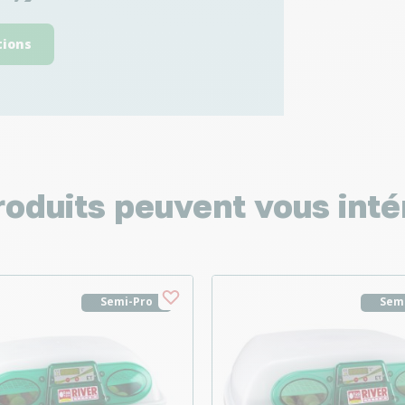
tions
roduits peuvent vous inté
Semi-Pro
Sem