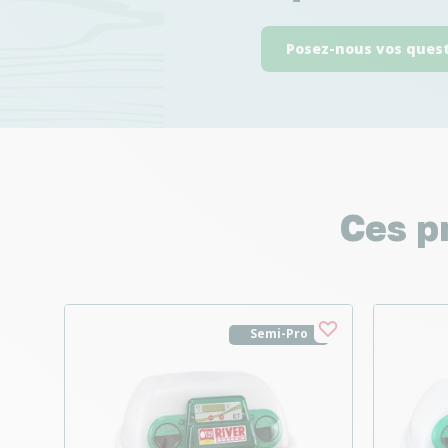
Posez-nous vos ques
Ces p
Semi-Pro