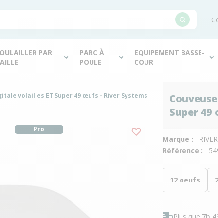
Co
OULAILLER PAR
PARC À
EQUIPEMENT BASSE-
AILLE
POULE
COUR
tale volailles ET Super 49 œufs - River Systems
Couveuse 
Super 49 
Pro
Marque :
RIVE
Référence :
54
12 oeufs
Plus que
7h 4