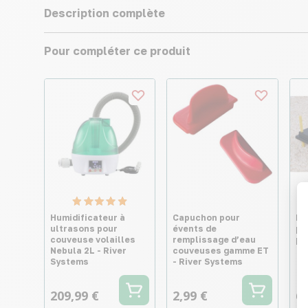
Description complète
Pour compléter ce produit
Humidificateur à
Capuchon pour
Pa
ultrasons pour
évents de
po
couveuse volailles
remplissage d’eau
po
Nebula 2L - River
couveuses gamme ET
Systems
- River Systems
209,99 €
2,99 €
68