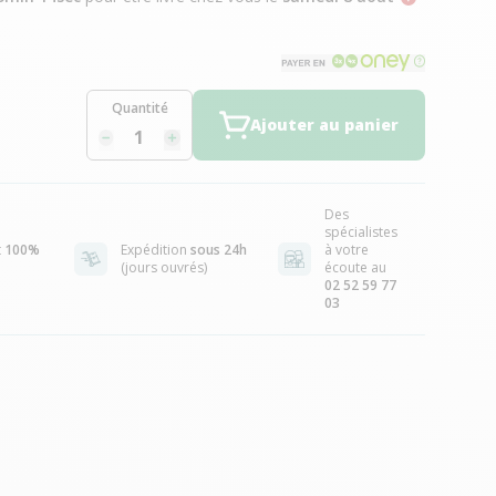
Quantité
Ajouter au panier
Des
spécialistes
t
100%
Expédition
sous 24h
à votre
(jours ouvrés)
écoute au
02 52 59 77
03