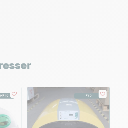
resser
i-Pro
Pro