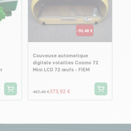
-93,48 €
Couveuse automatique
digitale volailles Cosmo 72
er
Mini LCD 72 œufs - FIEM
373,92 €
467,40 €