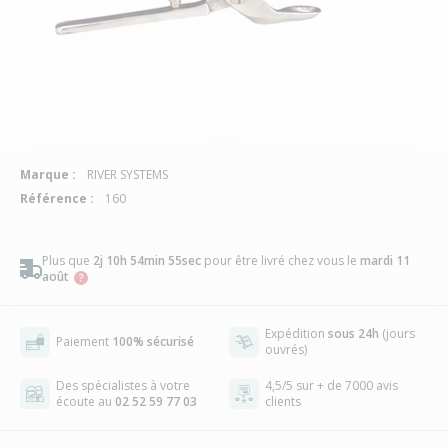
Marque :
RIVER SYSTEMS
Référence :
160
Plus que
2j 10h 54min 54sec
pour être livré chez vous
le
mardi 11
août
Expédition
sous 24h
(jours
Paiement
100% sécurisé
ouvrés)
Des spécialistes à votre
4,5/5 sur + de 7000 avis
écoute au
02 52 59 77 03
clients