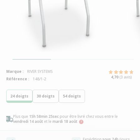
Marque :
RIVER SYSTEMS
4,70
(3 avis)
Référence :
148/1-2
24 doigts
30 doigts
54 doigts
Plus que
15h 58min 24sec
pour être livré chez vous
entre le
vendredi 14 août
et le
mardi 18 août
Expédition
sous 24h
(jours