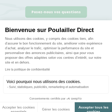
Posez-nous vos questions
Bienvenue sur Poulailler Direct
Plateforme de Gestion du Consenteme
Nous utilisons des cookies, y compris des cookies tiers, afin
d’assurer le bon fonctionnement du site, améliorer votre expérience
Ces produits peuvent vous
d’achat, analyser le trafic, optimiser la performance du site et
personnaliser des annonces publicitaires, ainsi que pour vous
intéresser
proposer des offres adaptées selon vos centres d’intérêt, sur notre
site et en dehors.
Axeptio consent
Lire la politique de confidentialité
Voici pourquoi nous utilisons des cookies.
Suivi, statistiques, publicités, remarketing et automatisation
Consentements certifiés par
Accepter les cookies
Accepter tous les
Gérer les cookies
essentiels
cookies