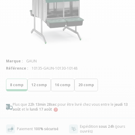
Marque :
GAUN
Référence :
10135-GAUN-10130-10148
8 comp
12 comp
16 comp
20 comp
Plus que
22h 13min 28sec
pour être livré chez vous
entre le
jeudi 13
août
et le
lundi 17 août
Expédition
sous 24h
(jours
Paiement
100% sécurisé
ouvrés)