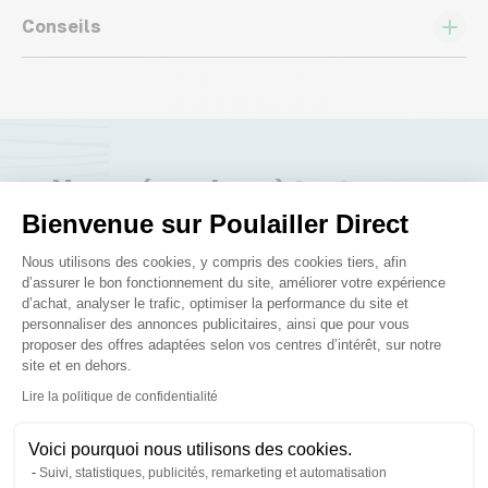
Conseils
Nous répondons à toutes vos
questions ;)
Bienvenue sur Poulailler Direct
Plateforme de Gestion du Consenteme
Nous utilisons des cookies, y compris des cookies tiers, afin
d’assurer le bon fonctionnement du site, améliorer votre expérience
Posez-nous vos questions
d’achat, analyser le trafic, optimiser la performance du site et
personnaliser des annonces publicitaires, ainsi que pour vous
proposer des offres adaptées selon vos centres d’intérêt, sur notre
site et en dehors.
Axeptio consent
Lire la politique de confidentialité
Ces produits peuvent vous
Voici pourquoi nous utilisons des cookies.
Suivi, statistiques, publicités, remarketing et automatisation
intéresser