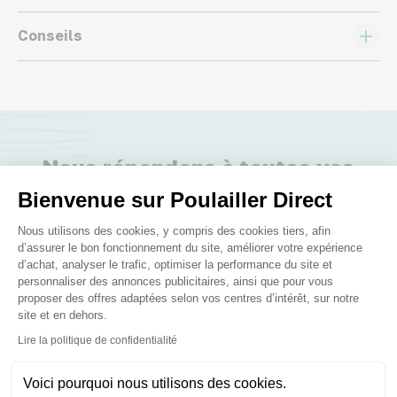
Conseils
Nous répondons à toutes vos
questions ;)
Bienvenue sur Poulailler Direct
Plateforme de Gestion du Consenteme
Nous utilisons des cookies, y compris des cookies tiers, afin
d’assurer le bon fonctionnement du site, améliorer votre expérience
Posez-nous vos questions
d’achat, analyser le trafic, optimiser la performance du site et
personnaliser des annonces publicitaires, ainsi que pour vous
proposer des offres adaptées selon vos centres d’intérêt, sur notre
site et en dehors.
Axeptio consent
Lire la politique de confidentialité
Ces produits peuvent vous
Voici pourquoi nous utilisons des cookies.