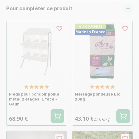
Pour compléter ce produit
★ Top Vente
Made in France
Pieds pour pondoir poule
Mélange pondeuse Bio
métal 2 étages, 1 face -
20Kg
Gaun
68,90 €
43,10 €
2,16 €/kg