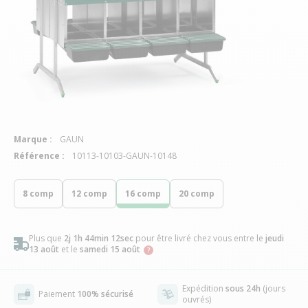
Marque :
GAUN
Référence :
10113-10103-GAUN-10148
8 comp
12 comp
16 comp
20 comp
Plus que
2j 1h 44min 11sec
pour être livré chez vous
entre le
jeudi
13 août
et le
samedi 15 août
Expédition
sous 24h
(jours
Paiement
100% sécurisé
ouvrés)