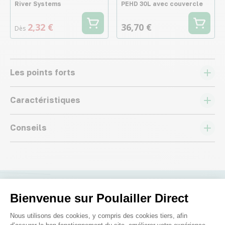
River Systems
PEHD 30L avec couvercle
2,32 €
36,70 €
Dès
Les points forts
Caractéristiques
Conseils
Bienvenue sur Poulailler Direct
Nous répondons à toutes vos
Plateforme de Gestion du Consenteme
questions ;)
Nous utilisons des cookies, y compris des cookies tiers, afin