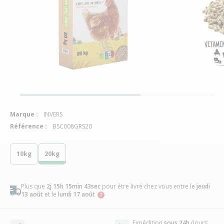
Marque :
INVERS
Référence :
BSC008GRS20
10kg
20kg
Plus que
2j 15h 15min 43sec
pour être livré chez vous
entre le
jeudi
13 août
et le
lundi 17 août
Expédition
sous 24h
(jours