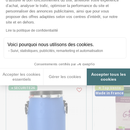
d’assurer le bon fonctionnement du site, améliorer votre expérience
d’achat, analyser le trafic, optimiser la performance du site et
personnaliser des annonces publicitaires, ainsi que pour vous
Posez-nous vos questions
proposer des offres adaptées selon vos centres d’intérêt, sur notre
site et en dehors.
Axeptio consent
Lire la politique de confidentialité
Voici pourquoi nous utilisons des cookies.
Suivi, statistiques, publicités, remarketing et automatisation
Ces produits peuvent vous
intéresser
Consentements certifiés par
Accepter les cookies
Accepter tous les
Gérer les cookies
essentiels
cookies
♦ SECURITE26
★ Top Vente
Made in France