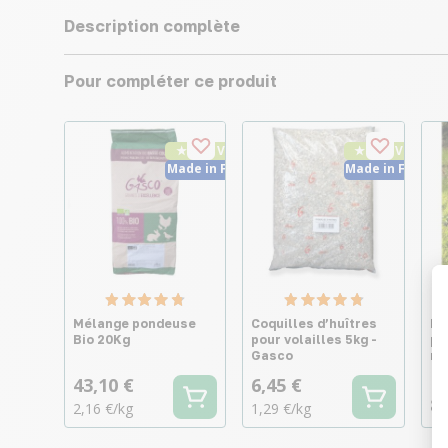
Description complète
Pour compléter ce produit
★ Top Vente
★ Top Vente
Made in France
Made in France
Mélange pondeuse
Coquilles d’huîtres
Ma
Bio 20Kg
pour volailles 5kg -
pi
Gasco
re
43,10 €
6,45 €
8,
2,16 €/kg
1,29 €/kg