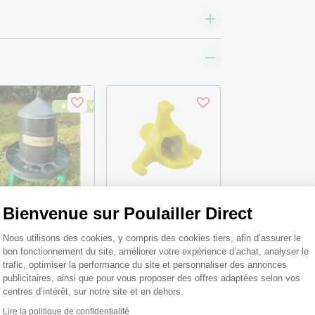
★ Top Vente
Bienvenue sur Poulailler Direct
ngeoire volailles à
Abreuvoir volailles à
Plateforme de Gestion du Consentemen
Nous utilisons des cookies, y compris des cookies tiers, afin d’assurer le
eds en plastique
pipette horizontale
cyclé Eco 2Kg
Stilla - River Systems
bon fonctionnement du site, améliorer votre expérience d’achat, analyser le
trafic, optimiser la performance du site et personnaliser des annonces
publicitaires, ainsi que pour vous proposer des offres adaptées selon vos
70 €
2,32 €
Dès
centres d’intérêt, sur notre site et en dehors.
Lire la politique de confidentialité
Axeptio consent