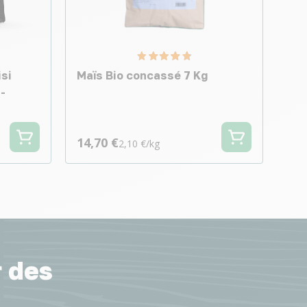
si
Maïs Bio concassé 7 Kg
-
14,70 €
2,10 €/kg
r des