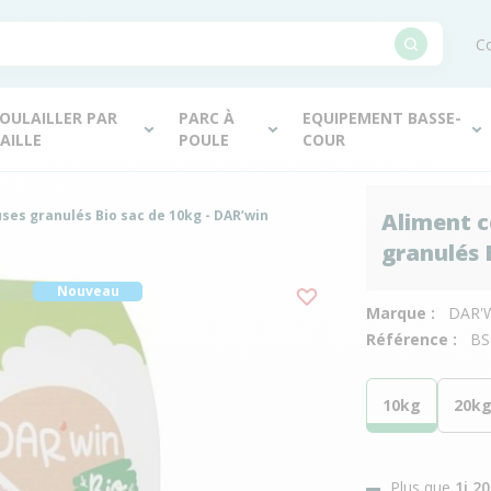
Co
OULAILLER PAR
PARC À
EQUIPEMENT BASSE-
AILLE
POULE
COUR
es granulés Bio sac de 10kg - DAR’win
Aliment c
granulés 
Nouveau
Marque :
DAR'
Référence :
BS
10kg
20k
Plus que
1j 2