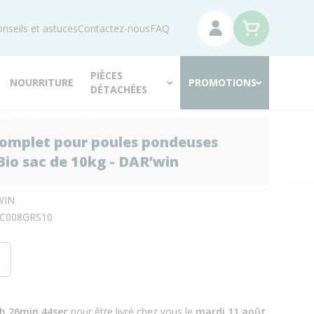
nseils et astuces
Contactez-nous
FAQ
PIÈCES
NOURRITURE
PROMOTIONS
DÉTACHÉES
omplet pour poules pondeuses
Bio sac de 10kg - DAR’win
WIN
C008GRS10
g
0h 26min 43sec
pour être livré chez vous
le
mardi 11 août