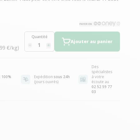
Quantité
Ajouter au panier
,99 €/kg)
Des
spécialistes
t
100%
Expédition
sous 24h
à votre
(jours ouvrés)
écoute au
02 52 59 77
03