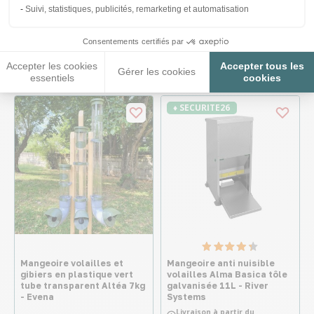
Mangeoire volailles en
Mangeoire volailles en
Suivi, statistiques, publicités, remarketing et automatisation
plastique tube opaque gris
plastique vert tube opaque
Altéa 5kg - Evena
gris Altéa 7kg - Evena
Consentements certifiés par
74,90 €
79,90 €
Accepter les cookies
Accepter tous les
Gérer les cookies
essentiels
cookies
♦ SECURITE26
Mangeoire volailles et
Mangeoire anti nuisible
gibiers en plastique vert
volailles Alma Basica tôle
tube transparent Altéa 7kg
galvanisée 11L - River
- Evena
Systems
Livraison à partir du