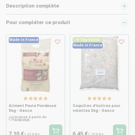
Description complète
Pour compléter ce produit
Made in France
★ Top Vente
Made in France
Aliment Poule Pondeuse
Coquilles d’huîtres pour
5kg - Gasco
volailles 5kg - Gasco
Livraison à partir du
10/08/2026
7,10 €
6,45 €
1,42 €/kg
1,29 €/kg