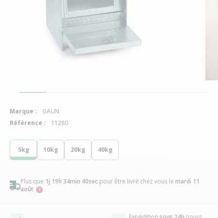
Marque :
GAUN
Référence :
11280
5kg
10kg
20kg
40kg
Plus que
1j 19h 34min 39sec
pour être livré chez vous
le
mardi 11
août
Expédition
sous 24h
(jours