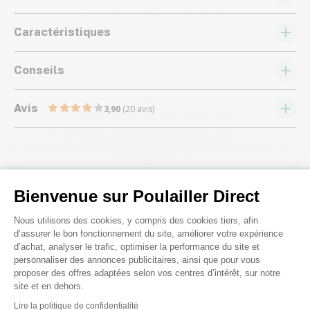
Caractéristiques
Conseils
Avis
3,90
(20 avis)
Bienvenue sur Poulailler Direct
Nous répondons à toutes vos
Plateforme de Gestion du Consenteme
Nous utilisons des cookies, y compris des cookies tiers, afin
questions ;)
d’assurer le bon fonctionnement du site, améliorer votre expérience
d’achat, analyser le trafic, optimiser la performance du site et
personnaliser des annonces publicitaires, ainsi que pour vous
proposer des offres adaptées selon vos centres d’intérêt, sur notre
Posez-nous vos questions
site et en dehors.
Axeptio consent
Lire la politique de confidentialité