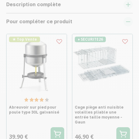
Description complète
Pour compléter ce produit
★ Top Vente
♦ SECURITE26
Abreuvoir sur pied pour
Cage piège anti nuisible
poule type 30L galvanisé
volailles pliable une
entrée taille moyenne -
Gaun
39,90 €
46,90 €