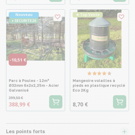
Nouveau
★ Top Vente
♦ SECURITE26
-10,51 €
Parc à Poules - 12m²
Mangeoire volailles à
Ø32mm 6x2x2,25m - Acier
pieds en plastique recyclé
Galvanisé
Eco 2Kg
399,50 €
388,99 €
8,70 €
Les points forts