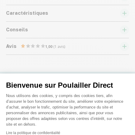
Caractéristiques
Conseils
Avis
1,00
(1 avis)
Bienvenue sur Poulailler Direct
Nous répondons à toutes vos
Plateforme de Gestion du Consenteme
Nous utilisons des cookies, y compris des cookies tiers, afin
questions ;)
d’assurer le bon fonctionnement du site, améliorer votre expérience
d’achat, analyser le trafic, optimiser la performance du site et
personnaliser des annonces publicitaires, ainsi que pour vous
proposer des offres adaptées selon vos centres d’intérêt, sur notre
Posez-nous vos questions
site et en dehors.
Axeptio consent
Lire la politique de confidentialité