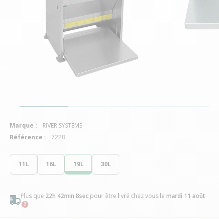
Marque :
RIVER SYSTEMS
Référence :
7220
11L
16L
19L
30L
Plus que
22h 42min 7sec
pour être livré chez vous
le
mardi 11 août