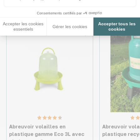
intéresser
Consentements certifiés par
Accepter les cookies
Accepter tous les
Gérer les cookies
essentiels
cookies
★ Top Vente
Abreuvoir volailles en
Abreuvoir vola
plastique gamme Eco 3L avec
plastique recy