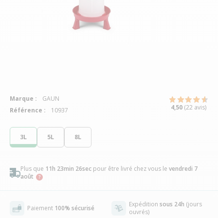
Marque :
GAUN
4,50
(22 avis)
Référence :
10937
3L
5L
8L
Plus que
11h 23min 26sec
pour être livré chez vous
le
vendredi 7
août
Expédition
sous 24h
(jours
Paiement
100% sécurisé
ouvrés)