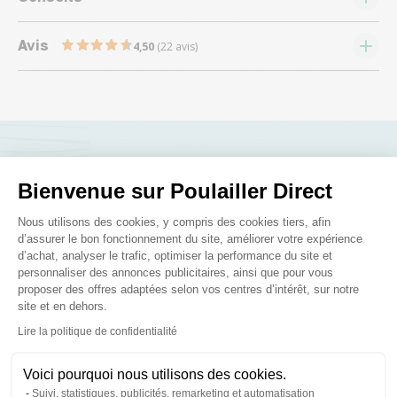
Avis
4,50
(22 avis)
Nous répondons à toutes vos
Bienvenue sur Poulailler Direct
questions ;)
Plateforme de Gestion du Consenteme
Nous utilisons des cookies, y compris des cookies tiers, afin
d’assurer le bon fonctionnement du site, améliorer votre expérience
d’achat, analyser le trafic, optimiser la performance du site et
Posez-nous vos questions
personnaliser des annonces publicitaires, ainsi que pour vous
proposer des offres adaptées selon vos centres d’intérêt, sur notre
site et en dehors.
Axeptio consent
Lire la politique de confidentialité
Voici pourquoi nous utilisons des cookies.
Ces produits peuvent vous
Suivi, statistiques, publicités, remarketing et automatisation