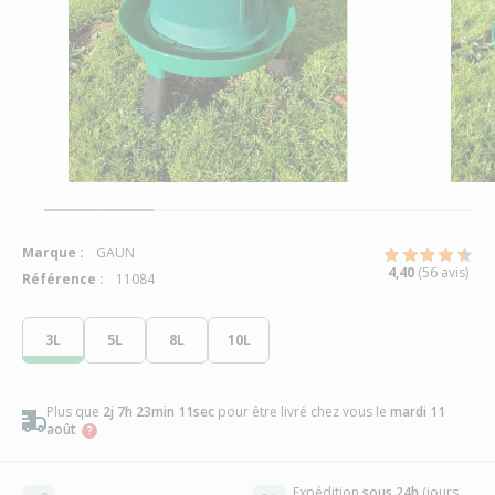
Marque :
GAUN
4,40
(56 avis)
Référence :
11084
3L
5L
8L
10L
Plus que
2j 7h 23min 11sec
pour être livré chez vous
le
mardi 11
août
Expédition
sous 24h
(jours