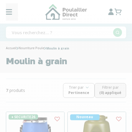
Accueil
Nourriture Poule
Moulin à grain
Moulin à grain
Trier par
Filtrer par
7
produits
(0) appliqué
♦ SECURITE26
Nouveau