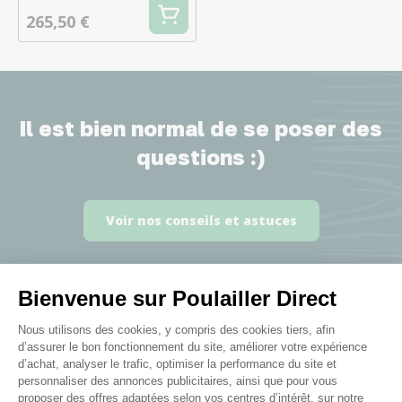
265,50 €
Il est bien normal de se poser des
questions :)
Voir nos conseils et astuces
Bienvenue sur Poulailler Direct
Plateforme de Gestion du Consenteme
Nous utilisons des cookies, y compris des cookies tiers, afin
Elever des poules, c’est ma
d’assurer le bon fonctionnement du site, améliorer votre expérience
d’achat, analyser le trafic, optimiser la performance du site et
passion !
personnaliser des annonces publicitaires, ainsi que pour vous
Les catégories pour tous mes
proposer des offres adaptées selon vos centres d’intérêt, sur notre