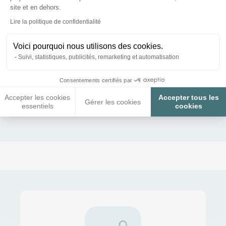
site et en dehors.
besoins.
Axeptio consent
Lire la politique de confidentialité
Céréales poule
Complément
Nourr
Voici pourquoi nous utilisons des cookies.
alimentaire
pou
Suivi, statistiques, publicités, remarketing et automatisation
poule
Consentements certifiés par
Accepter les cookies
Accepter tous les
Gérer les cookies
Nourriture Poule
essentiels
cookies
Bio