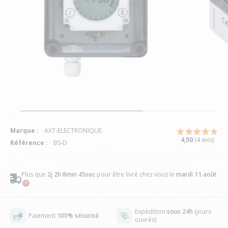
Marque :
AXT-ELECTRONIQUE
4,50
(4 avis)
Référence :
BS-D
Plus que
2j 2h 8min 45sec
pour être livré chez vous
le
mardi 11 août
Expédition
sous 24h
(jours
Paiement
100% sécurisé
ouvrés)