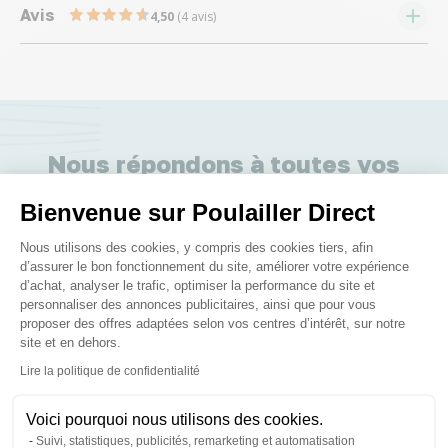
Avis
4,50
(4 avis)
Nous répondons à toutes vos
questions ;)
Bienvenue sur Poulailler Direct
Plateforme de Gestion du Consenteme
Nous utilisons des cookies, y compris des cookies tiers, afin
Posez-nous vos questions
d’assurer le bon fonctionnement du site, améliorer votre expérience
d’achat, analyser le trafic, optimiser la performance du site et
personnaliser des annonces publicitaires, ainsi que pour vous
proposer des offres adaptées selon vos centres d’intérêt, sur notre
site et en dehors.
Axeptio consent
Lire la politique de confidentialité
Ces produits peuvent vous
Voici pourquoi nous utilisons des cookies.
intéresser
Suivi, statistiques, publicités, remarketing et automatisation