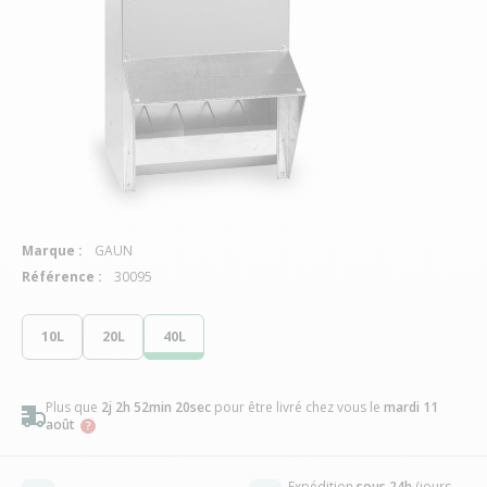
Marque :
GAUN
Référence :
30095
10L
20L
40L
Plus que
2j 2h 52min 20sec
pour être livré chez vous
le
mardi 11
août
Expédition
sous 24h
(jours