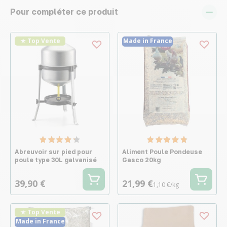
Pour compléter ce produit
★ Top Vente
Made in France
Abreuvoir sur pied pour
Aliment Poule Pondeuse
poule type 30L galvanisé
Gasco 20kg
39,90 €
21,99 €
1,10 €/kg
★ Top Vente
Made in France