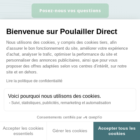
Posez-nous vos questions
Bienvenue sur Poulailler Direct
Plateforme de Gestion du Consenteme
Nous utilisons des cookies, y compris des cookies tiers, afin
d’assurer le bon fonctionnement du site, améliorer votre expérience
Ces produits peuvent vous
d’achat, analyser le trafic, optimiser la performance du site et
personnaliser des annonces publicitaires, ainsi que pour vous
intéresser
proposer des offres adaptées selon vos centres d’intérêt, sur notre
site et en dehors.
Axeptio consent
Lire la politique de confidentialité
Voici pourquoi nous utilisons des cookies.
Suivi, statistiques, publicités, remarketing et automatisation
Consentements certifiés par
Accepter les cookies
Accepter tous les
Gérer les cookies
essentiels
cookies