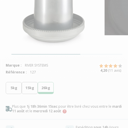
Marque :
RIVER SYSTEMS
4,20
(11 avis)
Référence :
127
5kg
15kg
26kg
Plus que
1j 18h 36min 14sec
pour être livré chez vous
entre le
mardi
11 août
et le
mercredi 12 août
Expédition
sous 24h
(jours