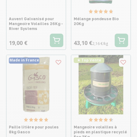
Auvent Galvanisé pour
Mélange pondeuse Bio
Mangeoire Volailles 26Kg -
20Kg
River Systems
19,00 €
43,10 €
2,16 €/kg
Made in France
★ Top Vente
Paille litière pour poules
Mangeoire volailles à
8kg Gasco
pieds en plastique recyclé
Eco 2Kg