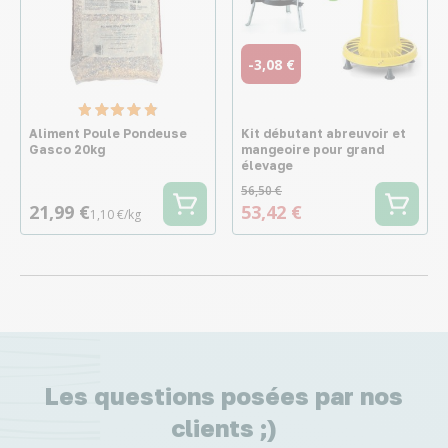
-3,08 €
Aliment Poule Pondeuse
Kit débutant abreuvoir et
Gasco 20kg
mangeoire pour grand
élevage
56,50 €
21,99 €
53,42 €
1,10 €/kg
Les questions posées par nos
clients ;)