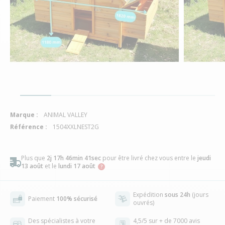
Marque :
ANIMAL VALLEY
Référence :
1504XXLNEST2G
Plus que
2j 17h 46min 40sec
pour être livré chez vous
entre le
jeudi
13 août
et le
lundi 17 août
Expédition
sous 24h
(jours
Paiement
100% sécurisé
ouvrés)
Des spécialistes à votre
4,5/5 sur + de 7000 avis