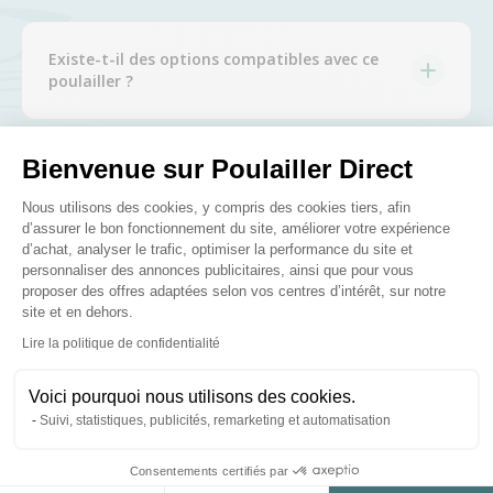
Existe-t-il des options compatibles avec ce
poulailler ?
Bienvenue sur Poulailler Direct
Posez-nous vos questions
Plateforme de Gestion du Consenteme
Nous utilisons des cookies, y compris des cookies tiers, afin
d’assurer le bon fonctionnement du site, améliorer votre expérience
d’achat, analyser le trafic, optimiser la performance du site et
personnaliser des annonces publicitaires, ainsi que pour vous
proposer des offres adaptées selon vos centres d’intérêt, sur notre
site et en dehors.
Ces produits peuvent vous
Axeptio consent
Lire la politique de confidentialité
intéresser
Voici pourquoi nous utilisons des cookies.
Suivi, statistiques, publicités, remarketing et automatisation
★ Top Vente
Consentements certifiés par