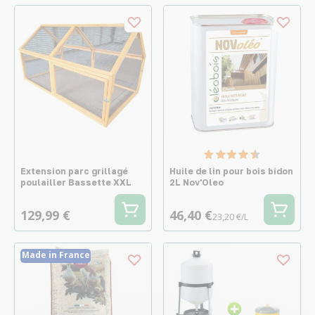
Extension parc grillagé
Huile de lin pour bois bidon
poulailler Bassette XXL
2L Nov'Oleo
129,99 €
46,40 €
23,20 €/L
Made in France