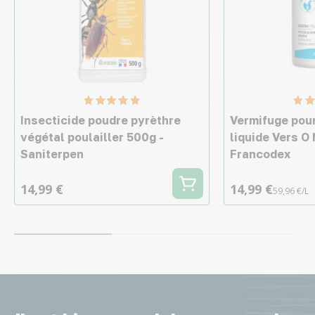
Insecticide poudre pyrèthre
Vermifuge pour
végétal poulailler 500g -
liquide Vers O
Saniterpen
Francodex
14,99 €
14,99 €
59,96 €/L