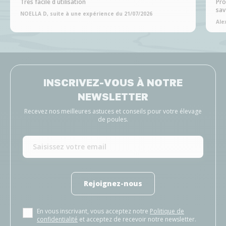
Tres facile d utilisation
Pro
sav
NOELLA D, suite à une expérience du 21/07/2026
Ale
INSCRIVEZ-VOUS À NOTRE
NEWSLETTER
Recevez nos meilleures astuces et conseils pour votre élevage
de poules.
Rejoignez-nous
En vous inscrivant, vous acceptez notre
Politique de
confidentialité
et acceptez de recevoir notre newsletter.