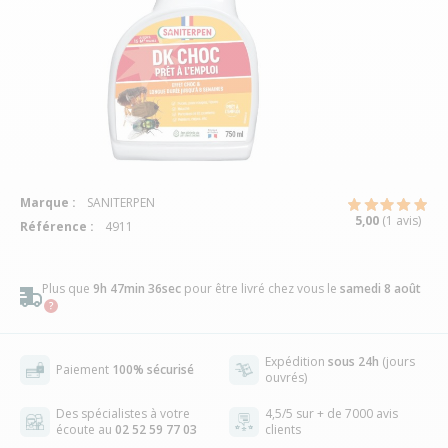
Marque :
SANITERPEN
5,00
(1 avis)
Référence :
4911
Plus que
9h 47min 35sec
pour être livré chez vous
le
samedi 8 août
Expédition
sous 24h
(jours
Paiement
100% sécurisé
ouvrés)
Des spécialistes à votre
4,5/5 sur + de 7000 avis
écoute au
02 52 59 77 03
clients