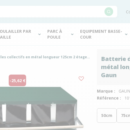
Co
OULAILLER PAR
PARC À
EQUIPEMENT BASSE-
AILLE
POULE
COUR
Batterie de pondoirs volailles collectifs en métal longueur 125cm 2 étages 2 faces - Gaun
Batterie d
métal lon
Gaun
-25,62 €
Marque :
GAU
Référence :
10
50cm
75c