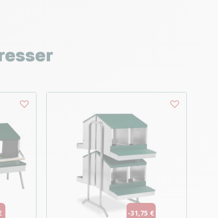
resser
€
-31,75 €