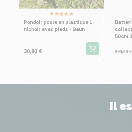
Pondoir poule en plastique 1
Batteri
nichoir avec pieds - Gaun
collec
50cm 2
30,80 €
395,50 €
Il e