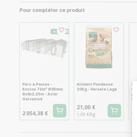
Pour compléter ce produit
♦ SECURITE26
Parc à Poules -
Aliment Pondeuse
Ma
Enclos 72m² Ø38mm
20Kg - Versele Laga
vo
8x9x2,25m - Acier
pr
Galvanisé
Bo
21,00 €
2 054,38 €
52
1,05 €/kg