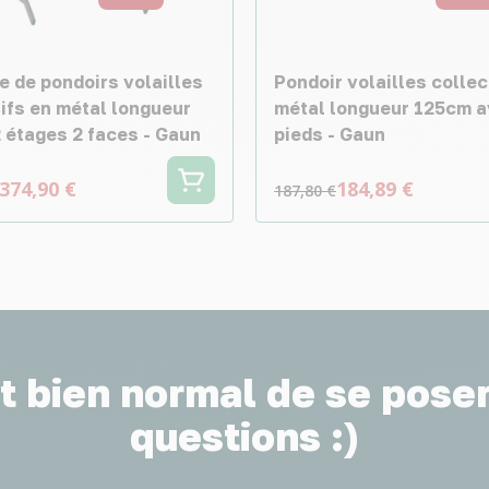
e de pondoirs volailles
Pondoir volailles collec
tifs en métal longueur
métal longueur 125cm 
 étages 2 faces - Gaun
pieds - Gaun
374,90 €
184,89 €
187,80 €
st bien normal de se pose
questions :)