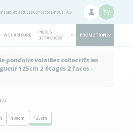
nseils et astuces
Contactez-nous
FAQ
PIÈCES
NOURRITURE
PROMOTIONS
DÉTACHÉES
e pondoirs volailles collectifs en
gueur 125cm 2 étages 2 faces -
N
173
m
100cm
125cm