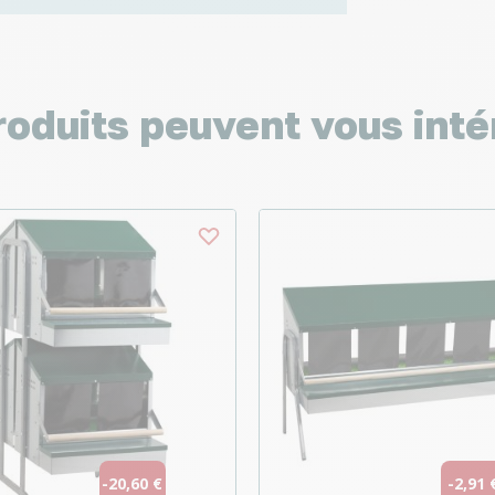
roduits peuvent vous inté
-20,60 €
-2,91 