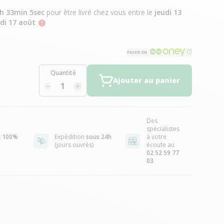
3h 33min 4sec
pour être livré chez vous
entre le
jeudi 13
di 17 août
Quantité
Ajouter au panier
Des
spécialistes
t
100%
Expédition
sous 24h
à votre
(jours ouvrés)
écoute au
02 52 59 77
03