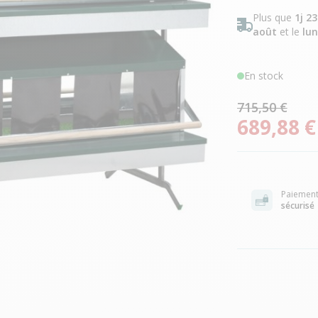
Plus que
1j 2
août
et le
lun
En stock
715,50 €
689,88 €
Paiemen
sécurisé