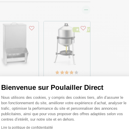
★ Top Vente
ngeoire à trémie
Abreuvoir sur pied
lailles métal avec
pour poule type 30L
Bienvenue sur Poulailler Direct
otection anti-pluie
galvanisé
rdeaux 40L - Gaun
Plateforme de Gestion du Consentemen
Nous utilisons des cookies, y compris des cookies tiers, afin d’assurer le
bon fonctionnement du site, améliorer votre expérience d’achat, analyser le
,99 €
39,90 €
trafic, optimiser la performance du site et personnaliser des annonces
publicitaires, ainsi que pour vous proposer des offres adaptées selon vos
centres d’intérêt, sur notre site et en dehors.
Lire la politique de confidentialité
Axeptio consent