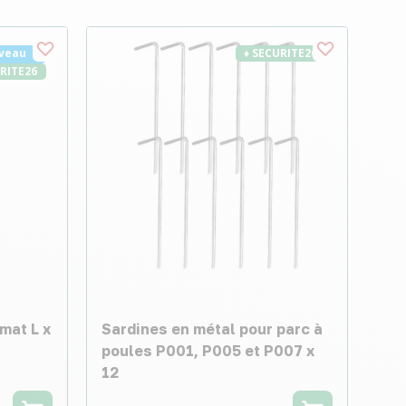
veau
♦ SECURITE26
URITE26
mat L x
Sardines en métal pour parc à
poules P001, P005 et P007 x
12