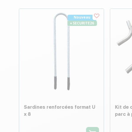
Nouveau
♦ SECURITE26
Sardines renforcées format U
Kit de
x 8
parc à