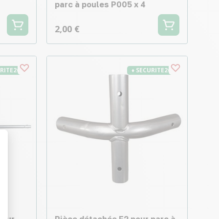
parc à poules P005 x 4
2,00 €
URITE26
♦ SECURITE26
t : Personnalisez vos Options