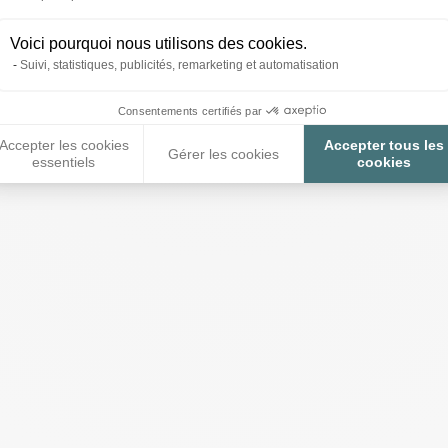
détachée tube M1 pour
Pièce détachée tube M 
 poules P005
parc à poules P005
Voici pourquoi nous utilisons des cookies.
Suivi, statistiques, publicités, remarketing et automatisation
8,00 €
Consentements certifiés par
Accepter les cookies
Accepter tous les
Gérer les cookies
essentiels
cookies