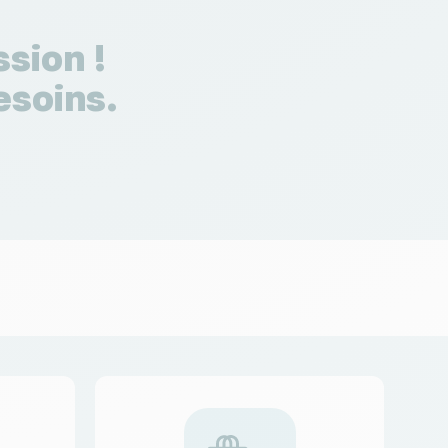
sion !
esoins.