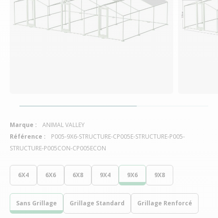
Marque :
ANIMAL VALLEY
Référence :
P005-9X6-STRUCTURE-CP005E-STRUCTURE-P005-
STRUCTURE-P005CON-CP005ECON
6X4
6X6
6X8
9X4
9X6
9X8
Sans Grillage
Grillage Standard
Grillage Renforcé