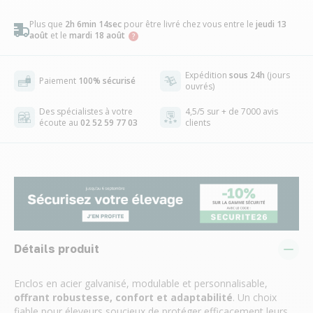
Plus que
2h 6min 13sec
pour être livré chez vous
entre le
jeudi 13
août
et le
mardi 18 août
Expédition
sous 24h
(jours
Paiement
100% sécurisé
ouvrés)
Des spécialistes à votre
4,5/5 sur + de 7000 avis
écoute au
02 52 59 77 03
clients
Détails produit
Enclos en acier galvanisé, modulable et personnalisable,
offrant robustesse, confort et adaptabilité
. Un choix
fiable pour éleveurs soucieux de protéger efficacement leurs