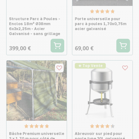
Structure Parc à Poules -
Porte universelle pour
Enclos 18m² Ø38mm
parc à poules 1,70x0,75m
6x3x2,25m - Acier
acier galvanisé
Galvanisé - sans grillage
399,00 €
69,00 €
★ Top Vente
Bâche Premium universelle
Abreuvoir sur pied pour
2 x 1,70 m pour côté de
poule type 30L galvanisé