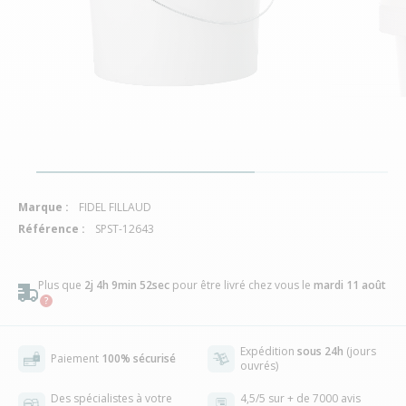
Marque :
FIDEL FILLAUD
Référence :
SPST-12643
Plus que
2j 4h 9min 52sec
pour être livré chez vous
le
mardi 11 août
Expédition
sous 24h
(jours
Paiement
100% sécurisé
ouvrés)
Des spécialistes à votre
4,5/5 sur + de 7000 avis