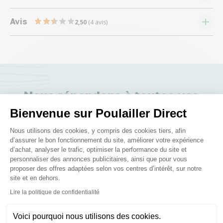
Avis
2,50
(4 avis)
Nous répondons à toutes vos
questions ;)
Bienvenue sur Poulailler Direct
Plateforme de Gestion du Consenteme
Nous utilisons des cookies, y compris des cookies tiers, afin
d’assurer le bon fonctionnement du site, améliorer votre expérience
Posez-nous vos questions
d’achat, analyser le trafic, optimiser la performance du site et
personnaliser des annonces publicitaires, ainsi que pour vous
proposer des offres adaptées selon vos centres d’intérêt, sur notre
site et en dehors.
Axeptio consent
Lire la politique de confidentialité
Ces produits peuvent vous
Voici pourquoi nous utilisons des cookies.