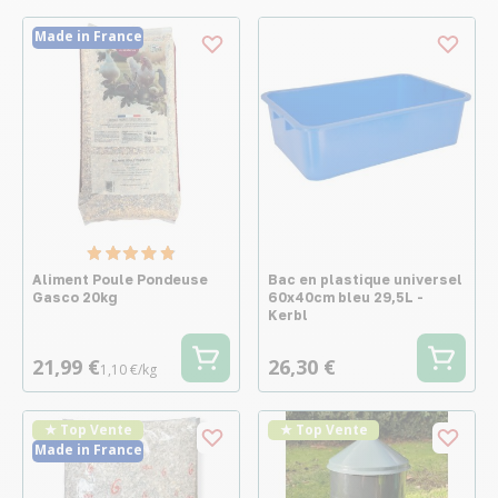
Made in France
Aliment Poule Pondeuse
Bac en plastique universel
Gasco 20kg
60x40cm bleu 29,5L -
Kerbl
21,99 €
26,30 €
1,10 €/kg
★ Top Vente
★ Top Vente
Made in France