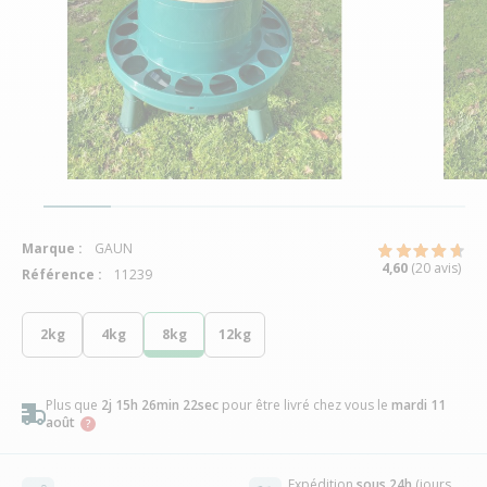
Marque :
GAUN
4,60
(20 avis)
Référence :
11239
2kg
4kg
8kg
12kg
Plus que
2j 15h 26min 21sec
pour être livré chez vous
le
mardi 11
août
Expédition
sous 24h
(jours