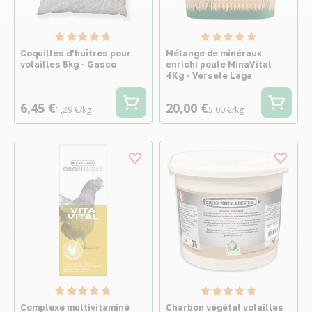
Coquilles d’huîtres pour
Mélange de minéraux
volailles 5kg - Gasco
enrichi poule MinaVital
4Kg - Versele Laga
6,45 €
20,00 €
1,29 €/kg
5,00 €/kg
Complexe multivitaminé
Charbon végétal volailles