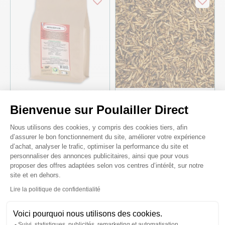
Bienvenue sur Poulailler Direct
Insectes séchés à picorer
Larves de mouche soldat
pour volailles larves de
soufflées pour oiseaux de
Plateforme de Gestion du Consenteme
mouche soldat à l’ail
basse-cour Nutriworms
Nous utilisons des cookies, y compris des cookies tiers, afin
Doypack 250g - Prefor
10kg - Bestico
d’assurer le bon fonctionnement du site, améliorer votre expérience
d’achat, analyser le trafic, optimiser la performance du site et
15,70 €
119,90 €
personnaliser des annonces publicitaires, ainsi que pour vous
12,08 €/L
11,99 €/kg
proposer des offres adaptées selon vos centres d’intérêt, sur notre
site et en dehors.
Axeptio consent
Made in France
Lire la politique de confidentialité
Voici pourquoi nous utilisons des cookies.
Suivi, statistiques, publicités, remarketing et automatisation