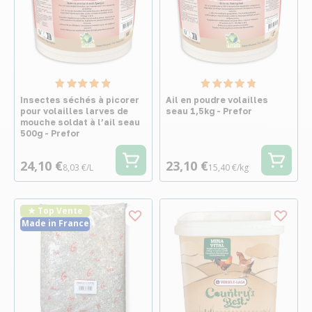
Insectes séchés à picorer
Ail en poudre volailles
pour volailles larves de
seau 1,5kg - Prefor
mouche soldat à l’ail seau
500g - Prefor
24,10 €
23,10 €
8,03 €/L
15,40 €/kg
★ Top Vente
Made in France