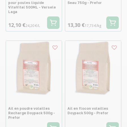
pour poules liquide
Seau 750g - Prefor
VitaVital 500ML - Versele
Laga
12,10 €
13,30 €
24,20 €/L
17,73 €/kg
Ail en poudre volailles
Ail en flocon volailles
Recharge Doypack 500g -
Doypack 500g - Prefor
Prefor