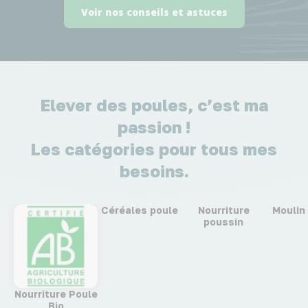
Voir nos conseils et astuces
Elever des poules, c’est ma
passion !
Les catégories pour tous mes
besoins.
Céréales poule
Nourriture
Moulin 
poussin
Nourriture Poule
Bio