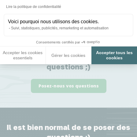
Axeptio consent
Lire la politique de confidentialité
Avis
4,10
(7 avis)
Voici pourquoi nous utilisons des cookies.
Suivi, statistiques, publicités, remarketing et automatisation
Consentements certifiés par
Accepter les cookies
Accepter tous les
Nous répondons à toutes vos
Gérer les cookies
essentiels
cookies
questions ;)
Posez-nous vos questions
Il est bien normal de se poser des
questions :)