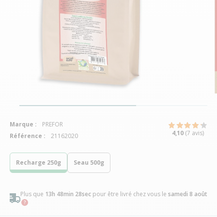
Marque :
PREFOR
4,10
(7 avis)
Référence :
21162020
Recharge 250g
Seau 500g
Plus que
13h 48min 27sec
pour être livré chez vous
le
samedi 8 août