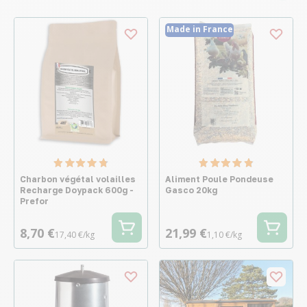
Made in France
Charbon végétal volailles
Aliment Poule Pondeuse
Recharge Doypack 600g -
Gasco 20kg
Prefor
8,70 €
21,99 €
17,40 €/kg
1,10 €/kg