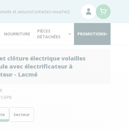
nseils et astuces
Contactez-nous
FAQ
PIÈCES
NOURRITURE
PROMOTIONS
DÉTACHÉES
t clôture électrique volailles
le avec électrificateur à
teur - Lacmé
E
TCGPB
rie
Secteur