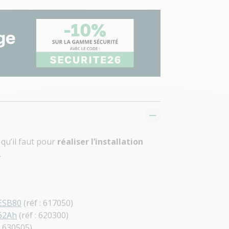
qu’il faut pour
réaliser
l’installation
.
 ESB80
(réf : 617050)
 62Ah
(réf : 620300)
: 630505)