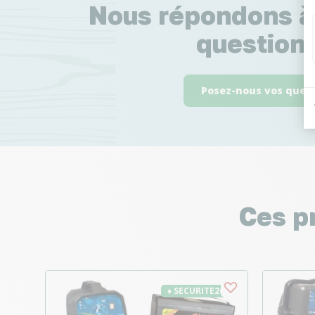
Nous répondons à
questions
Posez-nous vos ques
Ces p
♦ SECURITE26