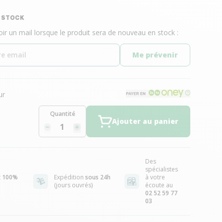
E STOCK
oir un mail lorsque le produit sera de nouveau en stock :
Me prévenir
ur
Quantité
Ajouter au panier
Des
spécialistes
t
100%
Expédition
sous 24h
à votre
(jours ouvrés)
écoute au
02 52 59 77
03