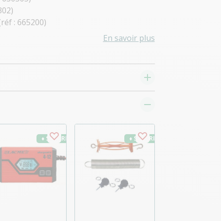
302)
(réf : 665200)
En savoir plus
♦ SECURITE26
♦ SECURITE26