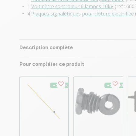
1
Voltmètre contrôleur 6 lampes 10kV
(réf : 660
4
Plaques signalétiques pour clôture électrifiée
Description complète
Pour compléter ce produit
♦ SECURITE26
♦ SECURITE26