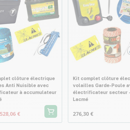
plet clôture électrique
Kit complet clôture éle
es Anti Nuisible avec
volailles Garde-Poule 
ificateur à accumulateur
électrificateur secteur 
é
Lacmé
528,06 €
276,30 €