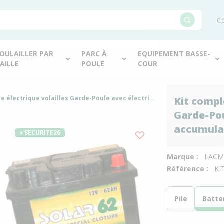
Co
OULAILLER PAR
PARC À
EQUIPEMENT BASSE-
AILLE
POULE
COUR
Kit complet clôture électrique volailles Garde-Poule avec électrificateur à accumulateur - Lacmé
Kit comple
Garde-Pou
accumula
♦ SECURITE26
Marque :
LACM
Référence :
KI
Pile
Batte