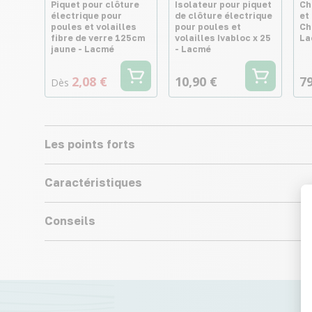
Piquet pour clôture
Isolateur pour piquet
Ch
électrique pour
de clôture électrique
et
poules et volailles
pour poules et
Ch
fibre de verre 125cm
volailles Ivabloc x 25
La
jaune - Lacmé
- Lacmé
2,08 €
10,90 €
79
Dès
Les points forts
Caractéristiques
Conseils