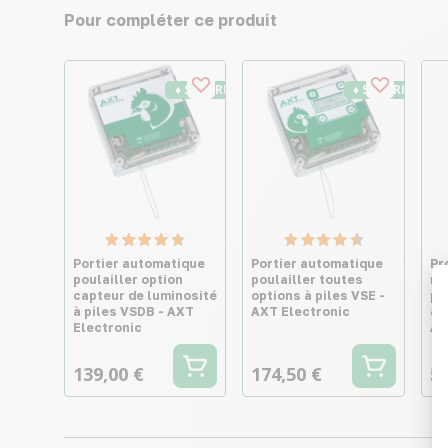
Pour compléter ce produit
♦ SECURITE26
♦ SECURITE26
Portier automatique
Portier automatique
Pr
poulailler option
poulailler toutes
mi
capteur de luminosité
options à piles VSE -
po
à piles VSDB - AXT
AXT Electronic
au
Electronic
AX
139,00 €
174,50 €
52