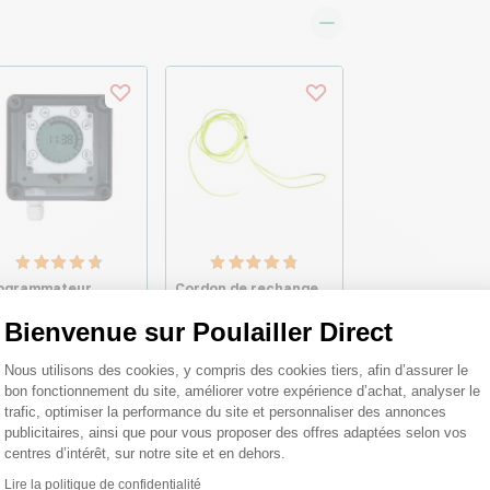
ogrammateur
Cordon de rechange
nuteur à piles BS-D
pour portier
ur portier
automatique VSDB et
Bienvenue sur Poulailler Direct
tomatique VSDB -
VSE - AXT Electronic
Plateforme de Gestion du Consentemen
T Electronic
Nous utilisons des cookies, y compris des cookies tiers, afin d’assurer le
bon fonctionnement du site, améliorer votre expérience d’achat, analyser le
,60 €
4,80 €
trafic, optimiser la performance du site et personnaliser des annonces
publicitaires, ainsi que pour vous proposer des offres adaptées selon vos
centres d’intérêt, sur notre site et en dehors.
Lire la politique de confidentialité
Axeptio consent