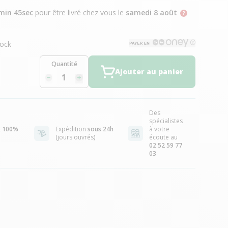
min 44sec
pour être livré chez vous
le
samedi 8 août
ock
Quantité
Ajouter au panier
Des
spécialistes
t
100%
Expédition
sous 24h
à votre
(jours ouvrés)
écoute au
02 52 59 77
03