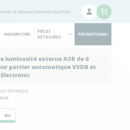
nseils et astuces
Contactez-nous
FAQ
PIÈCES
NOURRITURE
PROMOTIONS
DÉTACHÉES
e luminosité externe ASB de 6
ur portier automatique VSDB et
 Electronic
ELECTRONIQUE
B6M
6m