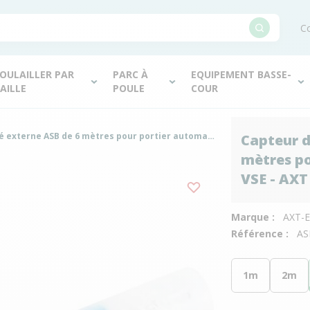
Co
OULAILLER PAR
PARC À
EQUIPEMENT BASSE-
AILLE
POULE
COUR
Capteur de luminosité externe ASB de 6 mètres pour portier automatique VSDB et VSE - AXT Electronic
Capteur d
mètres po
VSE - AXT
Marque :
AXT-
Référence :
AS
1m
2m