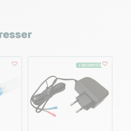
resser
♦ SECURITE26