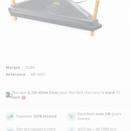
Marque :
OLBA
Référence :
WP-40TC
Plus que
2j 23h 45min 52sec
pour être livré chez vous
le
mardi 11
août
Expédition
sous 24h
(jours
Paiement
100% sécurisé
ouvrés)
Des spécialistes à votre
4,5/5 sur + de 7000 avis