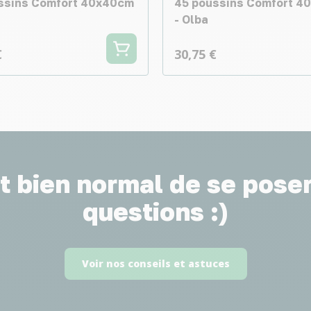
ssins Comfort 40x40cm
45 poussins Comfort 4
- Olba
€
30,75 €
st bien normal de se pose
questions :)
Voir nos conseils et astuces