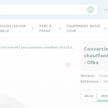
Co
OULAILLER PAR
PARC À
EQUIPEMENT BASSE-
AILLE
POULE
COUR
Couvercle de protection PET pour panneau chauffant 20 à 25 poussins Comfort 30x30cm - Olba
Couvercle
chauffant
- Olba
Marque :
OLBA
Référence :
WP
25cm
30c