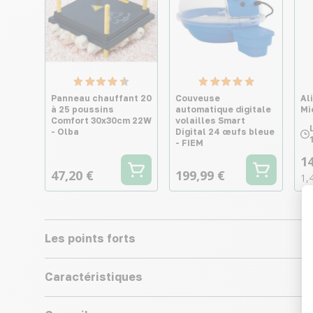
Panneau chauffant 20
Couveuse
Al
à 25 poussins
automatique digitale
Mi
Comfort 30x30cm 22W
volailles Smart
- Olba
Digital 24 œufs bleue
- FIEM
14
47,20 €
199,99 €
1,
Les points forts
Caractéristiques