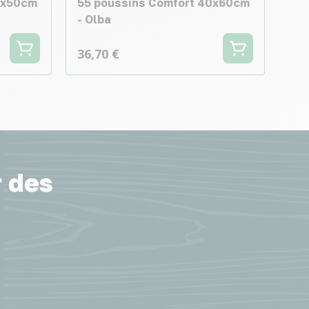
0x50cm
55 poussins Comfort 40x60cm
- Olba
36,70 €
r des