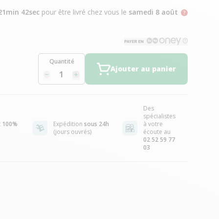
21min 41sec
pour être livré chez vous
le
samedi 8 août
Quantité
Ajouter au panier
Des
spécialistes
t
100%
Expédition
sous 24h
à votre
(jours ouvrés)
écoute au
02 52 59 77
03