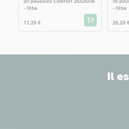
20 poussins Comfort 25x25cm
35 pou
- Olba
- Olba
11,20 €
26,20 
Il e