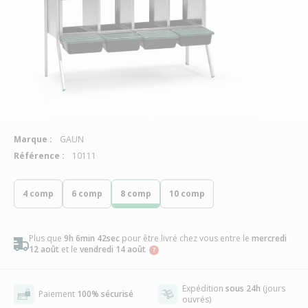
Marque :
GAUN
Référence :
10111
4 comp
6 comp
8 comp
10 comp
Plus que
9h 6min 41sec
pour être livré chez vous
entre le
mercredi
12 août
et le
vendredi 14 août
Expédition
sous 24h
(jours
Paiement
100% sécurisé
ouvrés)