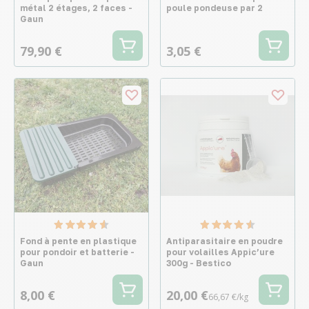
métal 2 étages, 2 faces -
poule pondeuse par 2
Gaun
79,90 €
3,05 €
Fond à pente en plastique
Antiparasitaire en poudre
pour pondoir et batterie -
pour volailles Appic’ure
Gaun
300g - Bestico
8,00 €
20,00 €
66,67 €/kg