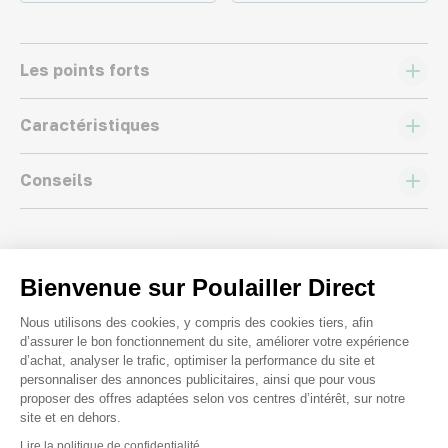
Les points forts
Caractéristiques
Conseils
Bienvenue sur Poulailler Direct
Plateforme de Gestion du Consenteme
Nous répondons à toutes vos
Nous utilisons des cookies, y compris des cookies tiers, afin
d’assurer le bon fonctionnement du site, améliorer votre expérience
questions ;)
d’achat, analyser le trafic, optimiser la performance du site et
personnaliser des annonces publicitaires, ainsi que pour vous
proposer des offres adaptées selon vos centres d’intérêt, sur notre
site et en dehors.
Posez-nous vos questions
Axeptio consent
Lire la politique de confidentialité