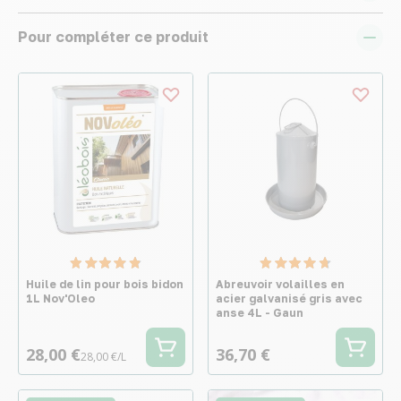
Pour compléter ce produit
Huile de lin pour bois bidon
Abreuvoir volailles en
1L Nov'Oleo
acier galvanisé gris avec
anse 4L - Gaun
28,00 €
36,70 €
28,00 €/L