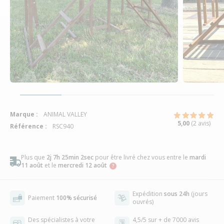
Marque :
ANIMAL VALLEY
5,00
(2 avis)
Référence :
RSC940
Plus que
2j 7h 25min 1sec
pour être livré chez vous
entre le
mardi
11 août
et le
mercredi 12 août
Expédition
sous 24h
(jours
Paiement
100% sécurisé
ouvrés)
Des spécialistes à votre
4,5/5 sur + de 7000 avis