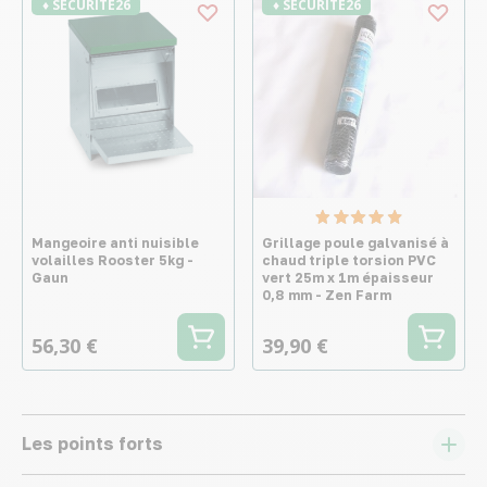
♦ SECURITE26
♦ SECURITE26
Mangeoire anti nuisible
Grillage poule galvanisé à
volailles Rooster 5kg -
chaud triple torsion PVC
Gaun
vert 25m x 1m épaisseur
0,8 mm - Zen Farm
56,30 €
39,90 €
Les points forts