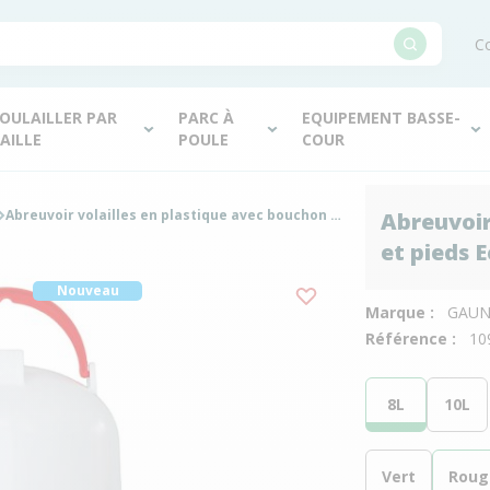
Co
OULAILLER PAR
PARC À
EQUIPEMENT BASSE-
AILLE
POULE
COUR
Abreuvoir volailles en plastique avec bouchon et pieds Eco 8L rouge - Gaun
Abreuvoir
et pieds 
Nouveau
Marque :
GAU
Référence :
10
8L
10L
Vert
Roug