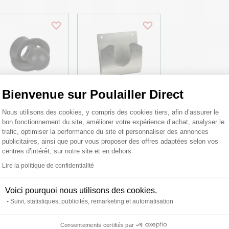
Bienvenue sur Poulailler Direct
Plateforme de Gestion du Consentemen
Nous utilisons des cookies, y compris des cookies tiers, afin d’assurer le
uchon Doncar pour
Clip de fixation
bon fonctionnement du site, améliorer votre expérience d’achat, analyser le
reuvoir volailles
flacon anti poux
trafic, optimiser la performance du site et personnaliser des annonces
lvanisé et
rouges biologique
astique sur pieds
pour volailles
publicitaires, ainsi que pour vous proposer des offres adaptées selon vos
L - River Systems
Androlis taille M -
centres d’intérêt, sur notre site et en dehors.
Bestico
Lire la politique de confidentialité
Axeptio consent
10 €
10,05 €
Voici pourquoi nous utilisons des cookies.
Suivi, statistiques, publicités, remarketing et automatisation
Consentements certifiés par