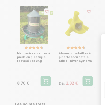
★ Top Vente
Mangeoire volailles à
Abreuvoir volailles à
Bo
pieds en plastique
pipette horizontale
ab
recyclé Eco 2Kg
Stilla - River Systems
ga
pl
30
8,70 €
2,32 €
3,
Dès
Les points forts