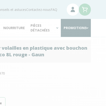
nseils et astuces
Contactez-nous
FAQ
PIÈCES
NOURRITURE
PROMOTIONS
DÉTACHÉES
 volailles en plastique avec bouchon
Eco 8L rouge - Gaun
N
970
e