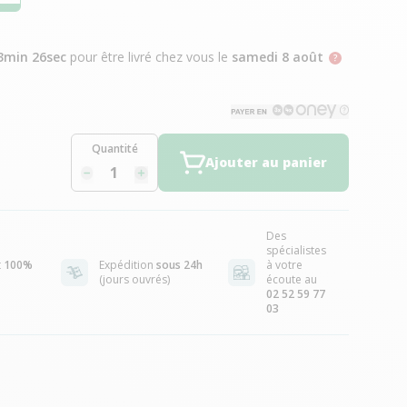
3min 25sec
pour être livré chez vous
le
samedi 8 août
Quantité
Ajouter au panier
Des
spécialistes
t
100%
Expédition
sous 24h
à votre
(jours ouvrés)
écoute au
02 52 59 77
03