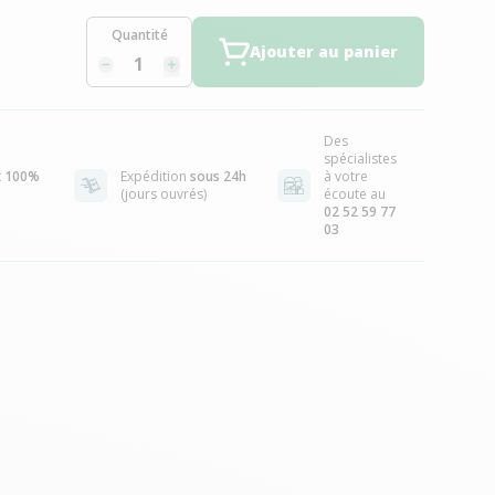
Quantité
Ajouter au panier
Des
spécialistes
t
100%
Expédition
sous 24h
à votre
(jours ouvrés)
écoute au
02 52 59 77
03