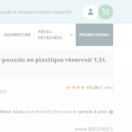
nseils et astuces
Contactez-nous
FAQ
PIÈCES
NOURRITURE
PROMOTIONS
DÉTACHÉES
 poussin en plastique réservoir 1,5L
N
5,00
(1 avis)
822
38min 40sec
pour être livré chez vous
le
samedi 8 août