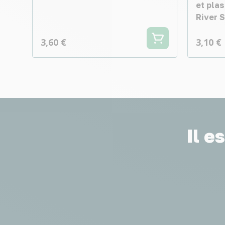
et plas
River 
3,60 €
3,10 €
Il e