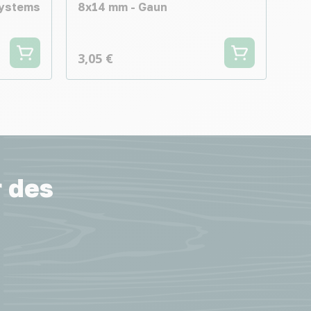
Systems
8x14 mm - Gaun
3,05 €
r des