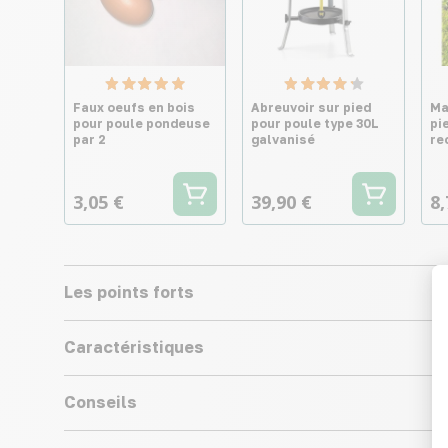
Faux oeufs en bois
Abreuvoir sur pied
Ma
pour poule pondeuse
pour poule type 30L
pi
par 2
galvanisé
re
3,05 €
39,90 €
8,
Les points forts
Caractéristiques
Conseils