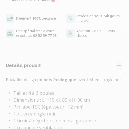
Expédition
sous 24h
(jours
Paiement
100% sécurisé
ouvrés)
Des spécialistes à votre
4,5/5 sur + de 7000 avis
écoute au
02 52 59 77 03
clients
Détails produit
Poulailler design
en bois écologique
avec toit en shingle noir.
Taille : 4 à 6 poules
Dimensions : L. 110 x l. 85 x H. 90 cm
Pin label FSC (épaisseur : 12 mm)
Toit en shingle noir
1 tiroir à déjections en métal galvanisé
1 trappe de ventilation