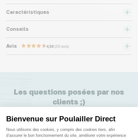
Caractéristiques
Conseils
Avis
4,50
(59 avis)
Les questions posées par nos
clients ;)
Bienvenue sur Poulailler Direct
Existe t'il un enclos grillagé pour ce modèle ?
Plateforme de Gestion du Consenteme
Nous utilisons des cookies, y compris des cookies tiers, afin
d’assurer le bon fonctionnement du site, améliorer votre expérience