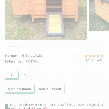
Marque :
ANIMAL VALLEY
4,50
(59 avis)
Référence :
RSC1700L
L
XL
Simple Pondoir
Double Pondoir
Plus que
19h 52min 50sec
pour être livré chez vous
entre le
jeudi 13
août
et le
lundi 17 août