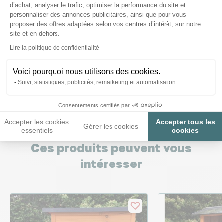
d’achat, analyser le trafic, optimiser la performance du site et
personnaliser des annonces publicitaires, ainsi que pour vous
proposer des offres adaptées selon vos centres d’intérêt, sur notre
Peut on adapté un portier électronique dessus
site et en dehors.
?
Axeptio consent
Lire la politique de confidentialité
Voici pourquoi nous utilisons des cookies.
Posez-nous vos questions
Suivi, statistiques, publicités, remarketing et automatisation
Consentements certifiés par
Accepter les cookies
Accepter tous les
Gérer les cookies
essentiels
cookies
Ces produits peuvent vous
intéresser