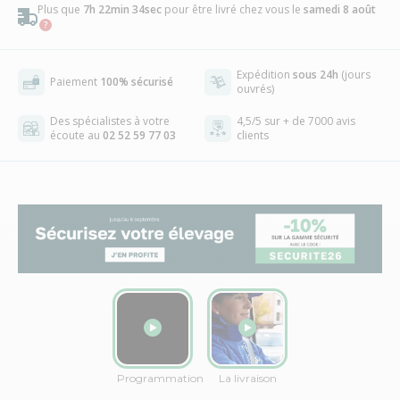
Plus que
7h 22min 33sec
pour être livré chez vous
le
samedi 8 août
Expédition
sous 24h
(jours
Paiement
100% sécurisé
ouvrés)
Des spécialistes à votre
4,5/5 sur + de 7000 avis
écoute au
02 52 59 77 03
clients