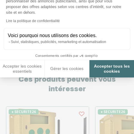
personnaliser des annonces publicitaires, ainsi que pour vous
Nous répondons à toutes vos
proposer des offres adaptées selon vos centres d’intérêt, sur notre
site et en dehors.
questions ;)
Axeptio consent
Lire la politique de confidentialité
Voici pourquoi nous utilisons des cookies.
Posez-nous vos questions
Suivi, statistiques, publicités, remarketing et automatisation
Consentements certifiés par
Accepter les cookies
Accepter tous les
Gérer les cookies
essentiels
cookies
Ces produits peuvent vous
intéresser
♦ SECURITE26
♦ SECURITE26