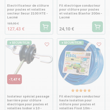
Electrificateur de clôture
Fil électrique conducteur
pour poules et volailles
pour clôture pour poules
secteur Secur 2100 HTE -
et volailles Blanfor 200m -
Lacmé
Lacmé
169,90 €
127,43 €
24,10 €
♦ SECURITE26
♦ SECURITE26
-7,47 €
Isolateur spécial passage
Fil électrique conducteur
barrière pour clôture
haute isolation pour
électrique pour poules et
clôture pour poules et
volailles Isobar x 10 -
volailles Fisol 10m -