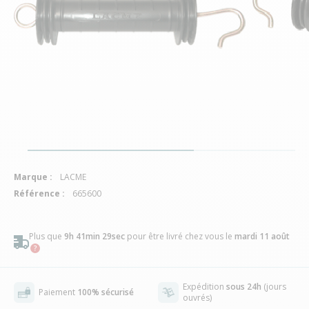
Marque :
LACME
Référence :
665600
Plus que
9h 41min 28sec
pour être livré chez vous
le
mardi 11 août
Expédition
sous 24h
(jours
Paiement
100% sécurisé
ouvrés)