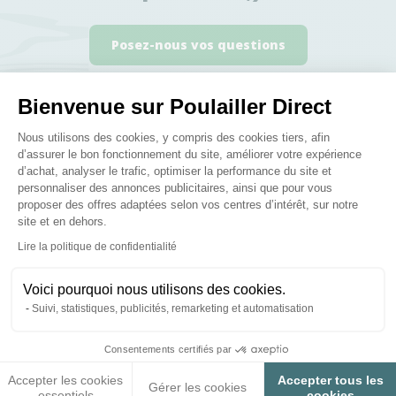
Posez-nous vos questions
Bienvenue sur Poulailler Direct
Plateforme de Gestion du Consenteme
Nous utilisons des cookies, y compris des cookies tiers, afin
d’assurer le bon fonctionnement du site, améliorer votre expérience
Ces produits peuvent vous
d’achat, analyser le trafic, optimiser la performance du site et
personnaliser des annonces publicitaires, ainsi que pour vous
intéresser
proposer des offres adaptées selon vos centres d’intérêt, sur notre
site et en dehors.
Axeptio consent
Lire la politique de confidentialité
♦ SECURITE26
♦ SECURITE26
Voici pourquoi nous utilisons des cookies.
Suivi, statistiques, publicités, remarketing et automatisation
Consentements certifiés par
Accepter les cookies
Accepter tous les
Gérer les cookies
essentiels
cookies