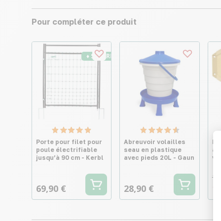
Pour compléter ce produit
♦ SECURITE26
Porte pour filet pour
Abreuvoir volailles
Po
poule électrifiable
seau en plastique
au
jusqu’à 90 cm - Kerbl
avec pieds 20L - Gaun
vo
16
69,90 €
28,90 €
15