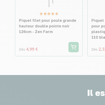
Piquet filet pour poule grande
Piquet 
hauteur double pointe noir
pour po
126cm - Zen Farm
plastiq
110 bl
4,99 €
2,3
Dès
Dès
Il e