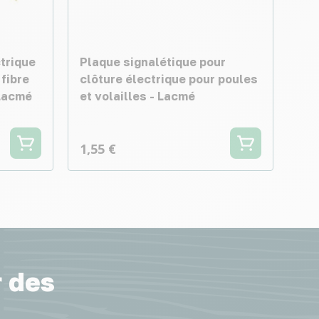
ctrique
Plaque signalétique pour
 fibre
clôture électrique pour poules
 Lacmé
et volailles - Lacmé
1,55 €
r des