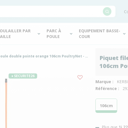
Co
OULAILLER PAR
PARC À
EQUIPEMENT BASSE-
AILLE
POULE
COUR
Piquet filet pour poule double pointe orange 106cm PoultryNet - Kerbl
Piquet fi
106cm Pou
♦ SECURITE26
Marque :
KERB
Référence :
29
106cm
Plus que
1j 2