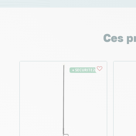
Ces p
♦ SECURITE26