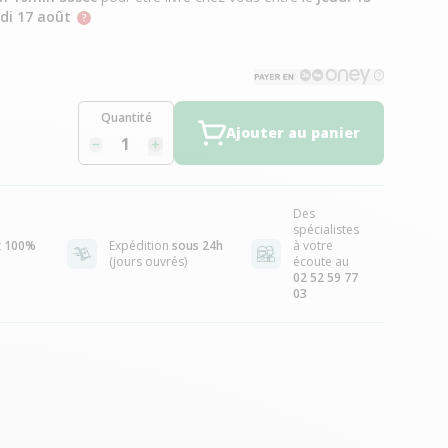
di 17 août
Quantité
Ajouter au panier
Des
spécialistes
t
100%
Expédition
sous 24h
à votre
(jours ouvrés)
écoute au
02 52 59 77
03