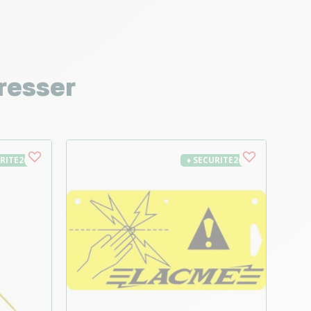
resser
URITE26
♦ SECURITE26