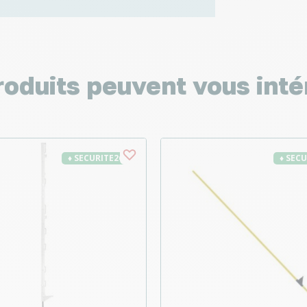
roduits peuvent vous inté
♦ SECURITE26
♦ SEC