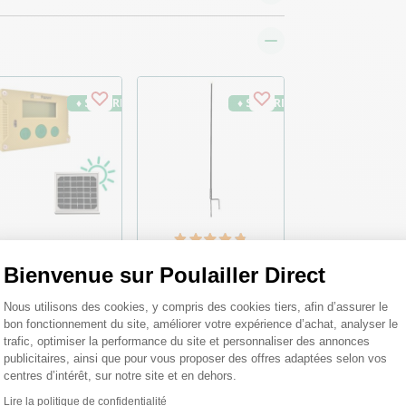
♦ SECURITE26
♦ SECURITE26
rtier Zen Farm
Piquet filet pour
Bienvenue sur Poulailler Direct
tonome solaire
poule grande hauteur
lailles
double pointe noir
Plateforme de Gestion du Consentemen
126cm - Zen Farm
Nous utilisons des cookies, y compris des cookies tiers, afin d’assurer le
8,00 €
bon fonctionnement du site, améliorer votre expérience d’achat, analyser le
trafic, optimiser la performance du site et personnaliser des annonces
9,00 €
4,99 €
Dès
publicitaires, ainsi que pour vous proposer des offres adaptées selon vos
centres d’intérêt, sur notre site et en dehors.
Lire la politique de confidentialité
Axeptio consent