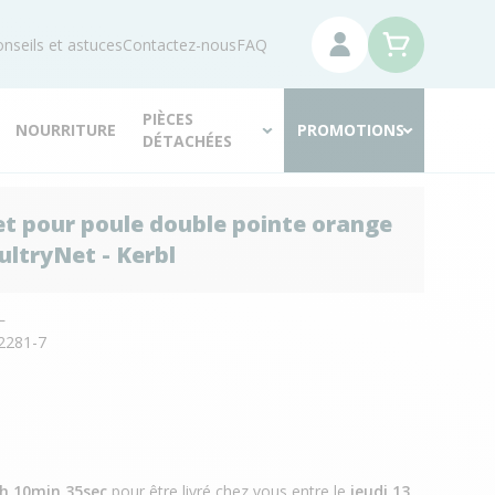
nseils et astuces
Contactez-nous
FAQ
PIÈCES
NOURRITURE
PROMOTIONS
DÉTACHÉES
let pour poule double pointe orange
ltryNet - Kerbl
L
2281-7
2h 10min 34sec
pour être livré chez vous
entre le
jeudi 13