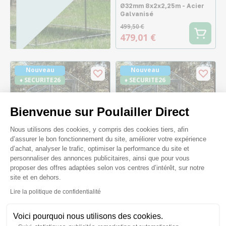
Ø32mm 8x2x2,25m - Acier
Galvanisé
499,50 €
479,01 €
Nouveau
Nouveau
♦ SECURITE26
♦ SECURITE26
Bienvenue sur Poulailler Direct
Plateforme de Gestion du Consenteme
Nous utilisons des cookies, y compris des cookies tiers, afin
d’assurer le bon fonctionnement du site, améliorer votre expérience
d’achat, analyser le trafic, optimiser la performance du site et
personnaliser des annonces publicitaires, ainsi que pour vous
proposer des offres adaptées selon vos centres d’intérêt, sur notre
site et en dehors.
Parc à Poules - 12m²
Parc à Poules - 16m²
Axeptio consent
Ø32mm 6x2x2,25m - Acier
Ø32mm 8x2x2,25m - Acier
Lire la politique de confidentialité
Galvanisé - Grillage 1mm
Galvanisé - Grillage 1mm
455,00 €
573,50 €
Voici pourquoi nous utilisons des cookies.
444,99 €
548,98 €