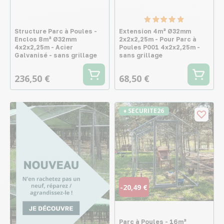
Structure Parc à Poules -
Extension 4m² Ø32mm
Enclos 8m² Ø32mm
2x2x2,25m - Pour Parc à
4x2x2,25m - Acier
Poules P001 4x2x2,25m -
Galvanisé - sans grillage
sans grillage
236,50 €
68,50 €
♦ SECURITE26
-20,49 €
Parc à Poules - 16m²