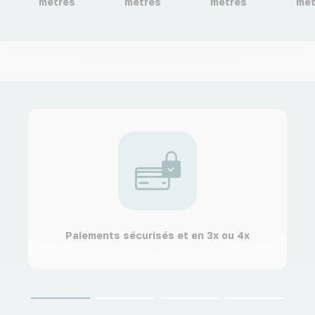
mètres
mètres
mètres
mèt
Paiements sécurisés et en 3x ou 4x