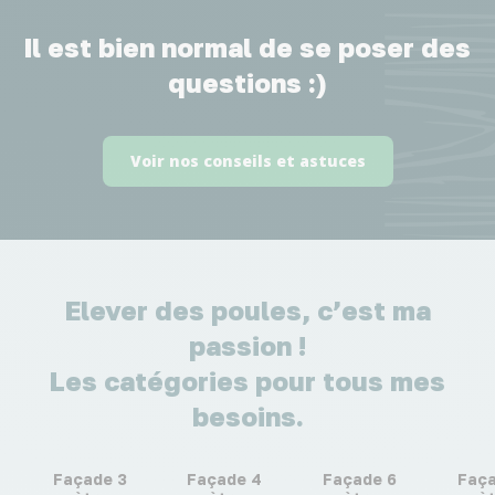
Il est bien normal de se poser des
questions :)
Voir nos conseils et astuces
Elever des poules, c’est ma
passion !
Les catégories pour tous mes
besoins.
Façade 3
Façade 4
Façade 6
Faça