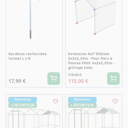
Sardines renforcées
Extension 4m² Ø32mm
format L x 8
2x2x2,25m - Pour Parc à
Poules P001 4x2x2,25m -
grillage 1mm
118,50 €
17,99 €
115,00 €
Nouveau
Nouveau
♦ SECURITE26
♦ SECURITE26